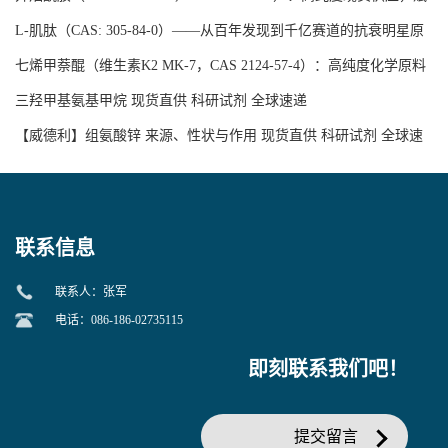
能医药研发与精细化学品合成
L-肌肽（CAS: 305-84-0）——从百年发现到千亿赛道的抗衰明星原
料
七烯甲萘醌（维生素K2 MK-7，CAS 2124-57-4）：高纯度化学原料
赛道加速扩容，技术与标准双轮驱动产业升级
三羟甲基氨基甲烷 现货直供 科研试剂 全球速递
【威德利】组氨酸锌 来源、性状与作用 现货直供 科研试剂 全球速
递
联系信息
联系人：张军
电话：086-186-02735115
即刻联系我们吧！
提交留言