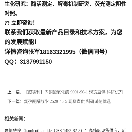
生化研究
：
酶
活测定、解毒机制研究、荧光测定阴性
对照。
??
立即咨询！
联系我们获取最新产品目录和技术方案，为您
的发展赋能！
详情咨询张军18163321995（微信同号）
QQ：3137991150
上一篇：
【威德利】丙酮酸氧化酶 9001-96-1 现货直供 科研试剂
优选 酶类优势产品
下一篇：
氟孕酮醋酸酯 2529-45-5 现货直供 科研试剂优选
相关新闻：
异烟酰胺（Isonicotinamide, CAS 1453-82-3）：高纯度现货供应，赋