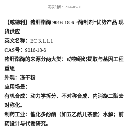
发表时间：2026-05-06
【威德利】猪肝酯酶 9016-18-6 “酶制剂”优势产品 现
货供应
英文名称：
EC 3.1.1.1
CAS号：
9016-18-6
猪肝酯酶的来源分两大类：
动物组织提取与
基因工程
重组
外观：
冻干粉
应用场景：
有机合成
：
动力学拆分、不对称合成、内消旋二酯去
对称化
。
制药工业
：
催化
多酚酯（如五乙酰儿茶素）水解
；前
药设计与代谢研究。