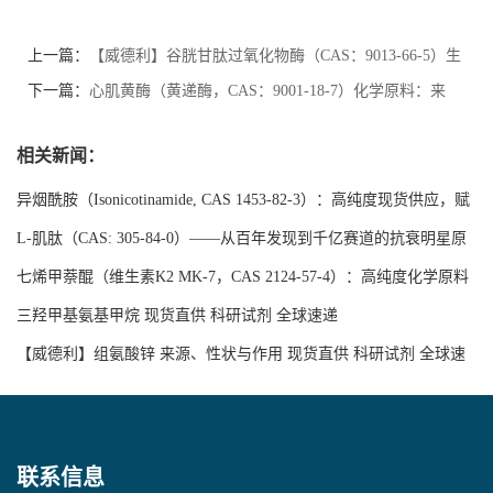
上一篇：
【威德利】谷胱甘肽过氧化物酶（CAS：9013-66-5）生
化检测、日化护肤、科研、食品加工等领域
下一篇：
心肌黄酶（黄递酶，CAS：9001-18-7）化学原料：来
源、性状与作用
相关新闻：
异烟酰胺（Isonicotinamide, CAS 1453-82-3）：高纯度现货供应，赋
能医药研发与精细化学品合成
L-肌肽（CAS: 305-84-0）——从百年发现到千亿赛道的抗衰明星原
料
七烯甲萘醌（维生素K2 MK-7，CAS 2124-57-4）：高纯度化学原料
赛道加速扩容，技术与标准双轮驱动产业升级
三羟甲基氨基甲烷 现货直供 科研试剂 全球速递
【威德利】组氨酸锌 来源、性状与作用 现货直供 科研试剂 全球速
递
联系信息