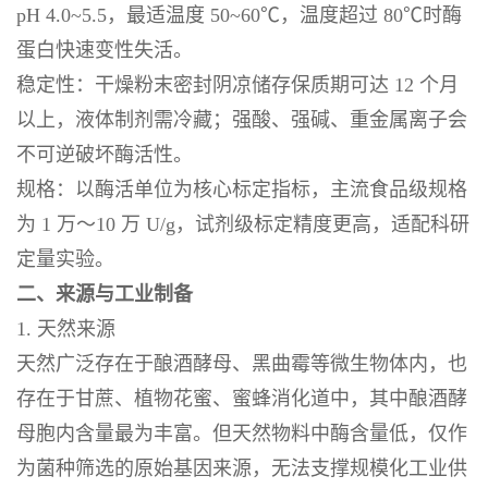
pH 4.0~5.5，最适温度 50~60℃，温度超过 80℃时酶
蛋白快速变性失活。
稳定性：干燥粉末密封阴凉储存保质期可达 12 个月
以上，液体制剂需冷藏；强酸、强碱、重金属离子会
不可逆破坏酶活性。
规格：以酶活单位为核心标定指标，主流食品级规格
为 1 万～10 万 U/g，试剂级标定精度更高，适配科研
定量实验。
二、来源与工业制备
1. 天然来源
天然广泛存在于酿酒酵母、黑曲霉等微生物体内，也
存在于甘蔗、植物花蜜、蜜蜂消化道中，其中酿酒酵
母胞内含量最为丰富。但天然物料中酶含量低，仅作
为菌种筛选的原始基因来源，无法支撑规模化工业供