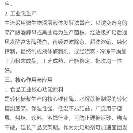
应。
2. 工业化生产
主流采用微生物深层液体发酵法量产：以诱变选育的
高产酿酒酵母或黑曲霉为生产菌株，经逐级扩培后通
风发酵富集酶蛋白，再经过滤除杂、超滤浓缩、纯化
精制，最终制成液体酶制剂，或经喷雾 / 冷冻干燥加
工为粉末成品，工艺成熟、产能稳定、批次均一性
好。
三、核心作用与应用
1. 食品工业核心功能原料
是转化糖浆生产的核心催化酶，水解蔗糖制得的转化
糖甜度高、保湿性强、低温不易结晶，广泛用于糖
果、烘焙、饮料、蜜饯行业，可防止硬糖返砂、糕点
干硬，延长产品货架期。作为烘焙助剂可加速面团发