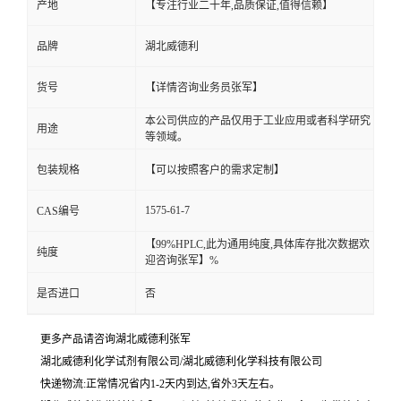
产地
【专注行业二十年,品质保证,值得信赖】
品牌
湖北威德利
货号
【详情咨询业务员张军】
本公司供应的产品仅用于工业应用或者科学研究
用途
等领域。
包装规格
【可以按照客户的需求定制】
1575-61-7
CAS编号
【99%HPLC,此为通用纯度,具体库存批次数据欢
纯度
迎咨询张军】%
是否进口
否
更多产品请咨询湖北威德利张军
湖北威德利化学试剂有限公司/湖北威德利化学科技有限公司
快递物流:正常情况省内1-2天内到达,省外3天左右。