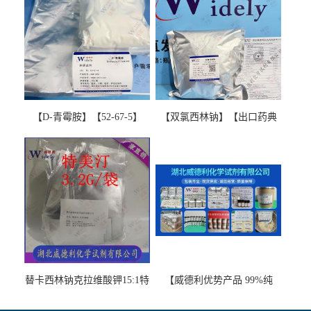
【D-青霉胺】【52-67-5】
【双氯西林钠】【出口药典
【99%以上】 D-Penicillamine
版本】图谱检测方法现货供
图谱检测方法现货供应咨询
应咨询张军【13412-64-1】
张军52-67-5
替卡西林钠克拉维酸钾15:1特
【威德利优势产品 99%纯
美汀，替门汀【优势现货，
度】邻硝基苯-β-D-吡喃半乳