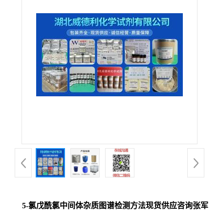
5-氯戊酰氯中间体杂质图谱检测方法现货供应咨询张军