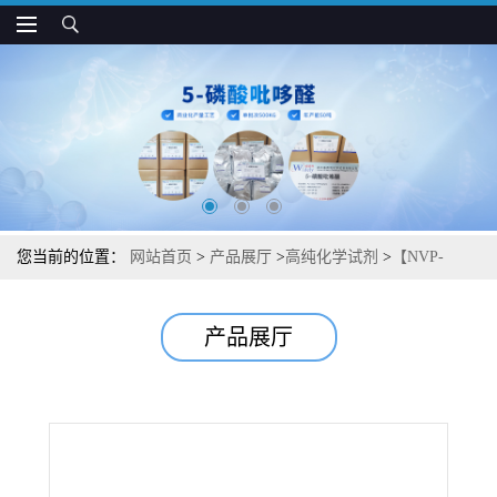
您当前的位置：
网站首页
>
产品展厅
>
高纯化学试剂
>
【NVP-
BAG956】湖北威德利【PI 3-激酶和PDPK1（PDK1）双重抑制剂】
产品展厅
图谱检测方法现货供应咨询张军【853910-02-8】