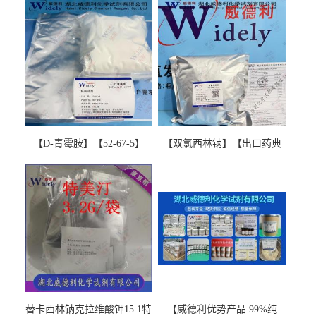
【D-青霉胺】【52-67-5】
【双氯西林钠】【出口药典
【99%以上】 D-Penicillamine
版本】图谱检测方法现货供
图谱检测方法现货供应咨询
应咨询张军【13412-64-1】
张军52-67-5
替卡西林钠克拉维酸钾15:1特
【威德利优势产品 99%纯