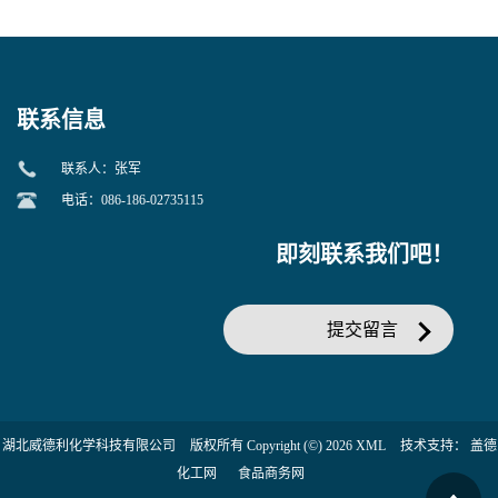
美汀，替门汀【优势现货，
度】邻硝基苯-β-D-吡喃半乳
当天发货】另有替卡西林钠
糖苷 ONPG 现货供应咨询张
克拉维酸钾30:1;现货供应咨
军369-07-3
询张军86482-18-0的拷贝
联系信息
联系人：张军
电话：086-186-02735115
即刻联系我们吧！
提交留言
湖北威德利化学科技有限公司
版权所有 Copyright (©) 2026
XML
技术支持：
盖德
化工网
食品商务网