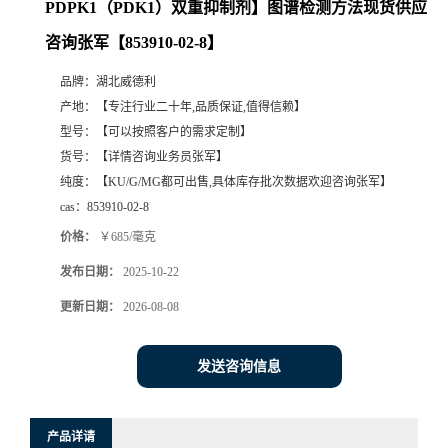
PDPK1（PDK1）双重抑制剂】图谱检测方法现货供应
咨询张军【853910-02-8】
品牌：
湖北威德利
产地：
【专注行业二十年,品质保证,值得信赖】
型号：
【可以按照客户的需求定制】
货号：
【详情咨询业务员张军】
纯度：
【KU/G/MG都可出售,具体库存批次数据欢迎咨询张军】
cas：
853910-02-8
价格：
￥685/毫克
发布日期：
2025-10-22
更新日期：
2026-08-08
发送咨询信息
产品详请