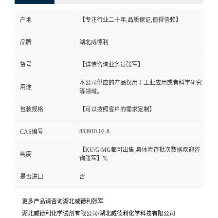
产地
【专注行业二十年,品质保证,值得信赖】
品牌
湖北威德利
货号
【详情咨询业务员张军】
本公司供应的产品仅用于工业应用或者科学研究
用途
等领域。
包装规格
【可以按照客户的需求定制】
853910-02-8
CAS编号
【KU/G/MG都可出售,具体库存批次数据欢迎咨
纯度
询张军】%
是否进口
否
更多产品请咨询湖北威德利张军
湖北威德利化学试剂有限公司/湖北威德利化学科技有限公司