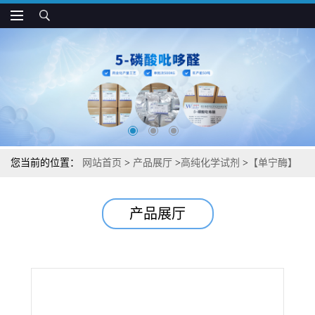
您当前的位置：
网站首页
>
产品展厅
>
高纯化学试剂
>
【单宁酶】
【鞣酸酶】【丹宁酶】【单宁酯酰水解酶】湖北威德利图谱检测方
产品展厅
法现货供应咨询张军【9025-71-2】