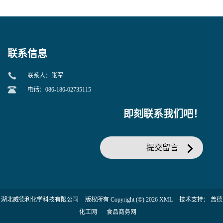
美汀，替门汀【优势现货，
度】邻硝基苯-β-D-吡喃半乳
当天发货】另有替卡西林钠
糖苷 ONPG 现货供应咨询张
克拉维酸钾30:1;现货供应咨
军369-07-3
询张军86482-18-0的拷贝
联系信息
联系人：张军
电话：086-186-02735115
即刻联系我们吧！
提交留言
湖北威德利化学科技有限公司
版权所有 Copyright (©) 2026
XML
技术支持：
盖德
化工网
食品商务网