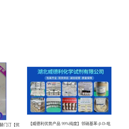
【威德利优势产品 99%纯度】邻硝基苯-β-D-吡
，替门汀【优