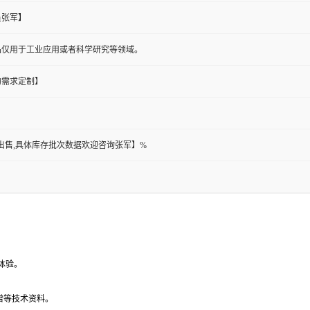
员张军】
品仅用于工业应用或者科学研究等领域。
的需求定制】
都可出售,具体库存批次数据欢迎咨询张军】%
体验。
谱等技术资料。