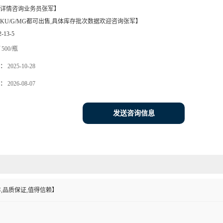
详情咨询业务员张军】
KU/G/MG都可出售,具体库存批次数据欢迎咨询张军】
2-13-5
500/瓶
：
2025-10-28
：
2026-08-07
发送咨询信息
,品质保证,值得信赖】