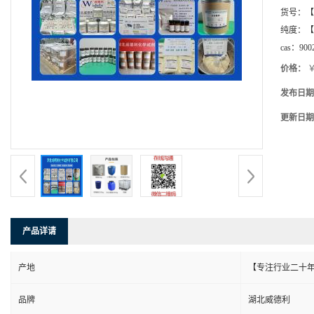
货号：
【
纯度：
【
cas：
900
价格：
￥
发布日期
更新日期
产品详请
产地
【专注行业二十年
品牌
湖北威德利