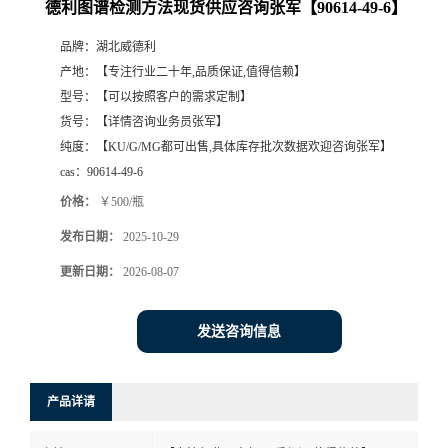
德利图谱检测方法现货供应咨询张军【90614-49-6】
品牌：
湖北威德利
产地：
【专注行业二十年,品质保证,值得信赖】
型号：
【可以按照客户的需求定制】
货号：
【详情咨询业务员张军】
纯度：
【KU/G/MG都可出售,具体库存批次数据欢迎咨询张军】
cas：
90614-49-6
价格：
￥500/瓶
发布日期：
2025-10-29
更新日期：
2026-08-07
发送咨询信息
产品详请