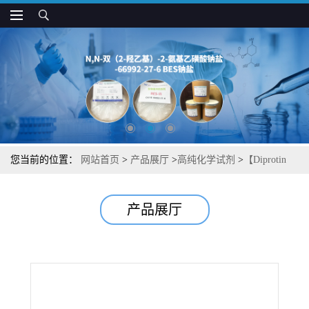
您当前的位置：
网站首页
>
产品展厅
>
高纯化学试剂
>
【Diprotin
B】【竞争性二肽基肽酶IV抑制剂】湖北威德利图谱检测方法现货供
产品展厅
应咨询张军【90614-49-6】