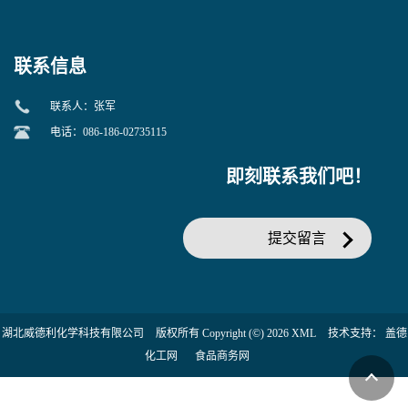
当天发货】另有替卡西林钠
糖苷 ONPG 现货供应咨询张
克拉维酸钾30:1;现货供应咨
军369-07-3
询张军86482-18-0的拷贝
联系信息
联系人：张军
电话：086-186-02735115
即刻联系我们吧！
提交留言
湖北威德利化学科技有限公司
版权所有 Copyright (©) 2026
XML
技术支持：
盖德
化工网
食品商务网