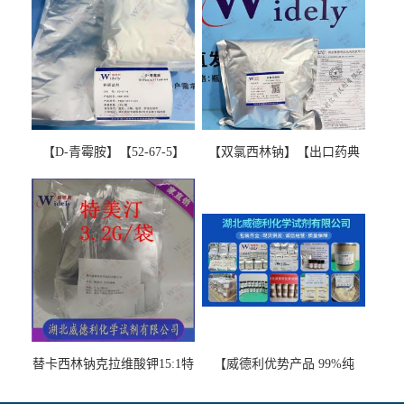
【D-青霉胺】【52-67-5】
【双氯西林钠】【出口药典
【99%以上】 D-Penicillamine
版本】图谱检测方法现货供
图谱检测方法现货供应咨询
应咨询张军【13412-64-1】
张军52-67-5
替卡西林钠克拉维酸钾15:1特
【威德利优势产品 99%纯
美汀，替门汀【优势现货，
度】邻硝基苯-β-D-吡喃半乳