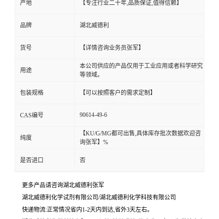
产地
【专注行业二十年,品质保证,值得信赖】
品牌
湖北威德利
货号
【详情咨询业务员张军】
本公司供应的产品仅用于工业应用或者科学研究
用途
等领域。
包装规格
【可以按照客户的需求定制】
90614-49-6
CAS编号
【KU/G/MG都可出售,具体库存批次数据欢迎咨
纯度
询张军】%
是否进口
否
更多产品请咨询湖北威德利张军
湖北威德利化学试剂有限公司/湖北威德利化学科技有限公司
快递物流:正常情况省内1-2天内到达,省外3天左右。