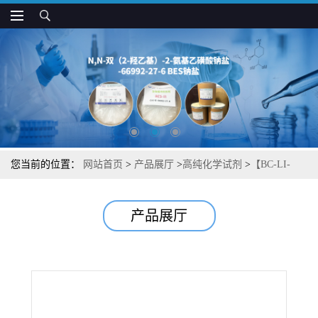
您当前的位置：
网站首页
>
产品展厅
>
高纯化学试剂
>
【BC-LI-
0186】【亮氨酸-tRNA合酶（TRS）】【Ras相关的GTP结合蛋白
产品展厅
D（RagD）相互作用抑制剂】湖北威德利图谱检测方法现货供应咨
询张军【695207-56-8】