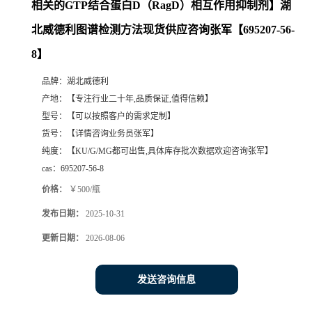
相关的GTP结合蛋白D（RagD）相互作用抑制剂】湖
北威德利图谱检测方法现货供应咨询张军【695207-56-
8】
品牌：
湖北威德利
产地：
【专注行业二十年,品质保证,值得信赖】
型号：
【可以按照客户的需求定制】
货号：
【详情咨询业务员张军】
纯度：
【KU/G/MG都可出售,具体库存批次数据欢迎咨询张军】
cas：
695207-56-8
价格：
￥500/瓶
发布日期：
2025-10-31
更新日期：
2026-08-06
发送咨询信息