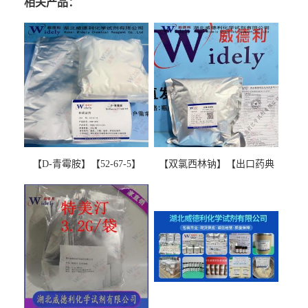
相关产品：
【D-青霉胺】【52-67-5】
【双氯西林钠】【出口药典
【99%以上】 D-Penicillamine
版本】图谱检测方法现货供
图谱检测方法现货供应咨询
应咨询张军【13412-64-1】
张军52-67-5