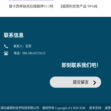
替卡西林钠克拉维酸钾15:1特
【威德利优势产品 99%纯
美汀，替门汀【优势现货，
度】邻硝基苯-β-D-吡喃半乳
当天发货】另有替卡西林钠
糖苷 ONPG 现货供应咨询张
克拉维酸钾30:1;现货供应咨
军369-07-3
询张军86482-18-0的拷贝
联系信息
联系人：张军
电话：086-186-02735115
即刻联系我们吧！
提交留言
湖北威德利化学科技有限公司
版权所有 Copyright (©) 2026
XML
技术支持：
盖德