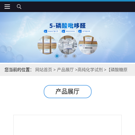
您当前的位置：
网站首页
>
产品展厅
>
高纯化学试剂
>
【磷酸糖原
合酶肽2(底物)】【三氟乙酸盐】湖北威德利图谱检测方法现货供应
产品展厅
咨询张军【851366-97-7】