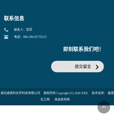
当天发货】另有替卡西林钠
糖苷 ONPG 现货供应咨询张
克拉维酸钾30:1;现货供应咨
军369-07-3
询张军86482-18-0的拷贝
联系信息
联系人：张军
电话：086-186-02735115
即刻联系我们吧！
提交留言
湖北威德利化学科技有限公司
版权所有 Copyright (©) 2026
XML
技术支持：
盖德
化工网
食品商务网