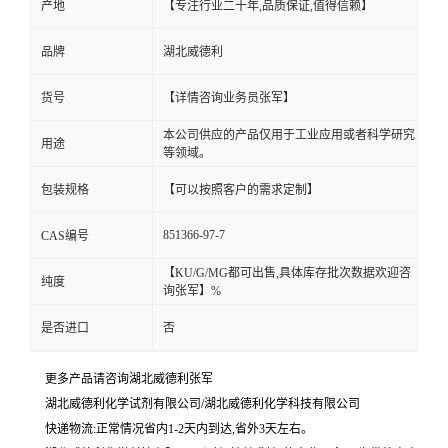
产地
【专注行业二十年,品质保证,值得信赖】
品牌
湖北威德利
货号
【详情咨询业务员张军】
本公司供应的产品仅用于工业应用或者科学研究
用途
等领域。
包装规格
【可以按照客户的需求定制】
851366-97-7
CAS编号
【KU/G/MG都可出售,具体库存批次数据欢迎咨
纯度
询张军】%
是否进口
否
更多产品请咨询湖北威德利张军
湖北威德利化学试剂有限公司/湖北威德利化学科技有限公司
快递物流:正常情况省内1-2天内到达,省外3天左右。