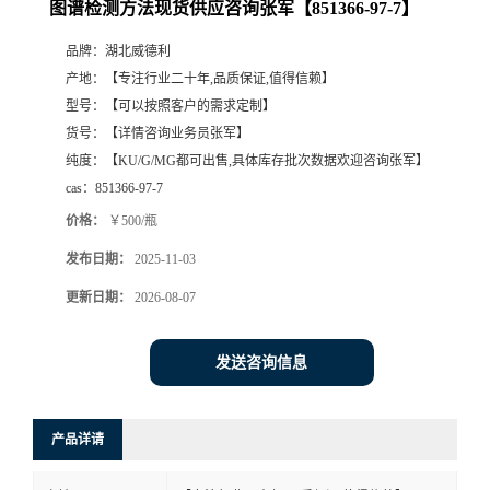
图谱检测方法现货供应咨询张军【851366-97-7】
品牌：
湖北威德利
产地：
【专注行业二十年,品质保证,值得信赖】
型号：
【可以按照客户的需求定制】
货号：
【详情咨询业务员张军】
纯度：
【KU/G/MG都可出售,具体库存批次数据欢迎咨询张军】
cas：
851366-97-7
价格：
￥500/瓶
发布日期：
2025-11-03
更新日期：
2026-08-07
发送咨询信息
产品详请