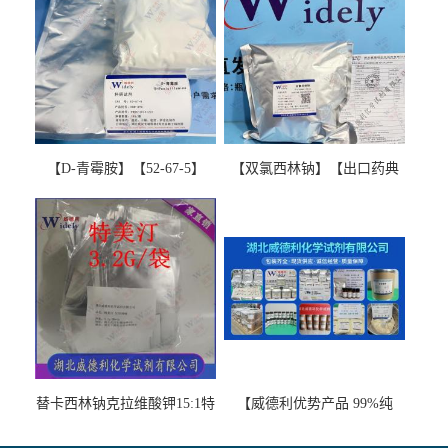
【D-青霉胺】【52-67-5】
【双氯西林钠】【出口药典
【99%以上】 D-Penicillamine
版本】图谱检测方法现货供
图谱检测方法现货供应咨询
应咨询张军【13412-64-1】
张军52-67-5
替卡西林钠克拉维酸钾15:1特
【威德利优势产品 99%纯
美汀，替门汀【优势现货，
度】邻硝基苯-β-D-吡喃半乳