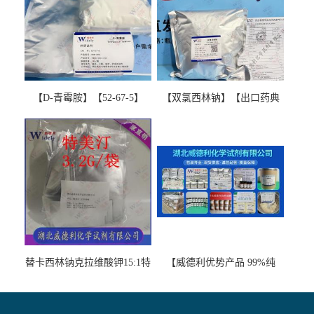
【D-青霉胺】【52-67-5】
【双氯西林钠】【出口药典
【99%以上】 D-Penicillamine
版本】图谱检测方法现货供
图谱检测方法现货供应咨询
应咨询张军【13412-64-1】
张军52-67-5
替卡西林钠克拉维酸钾15:1特
【威德利优势产品 99%纯
美汀，替门汀【优势现货，
度】邻硝基苯-β-D-吡喃半乳
当天发货】另有替卡西林钠
糖苷 ONPG 现货供应咨询张