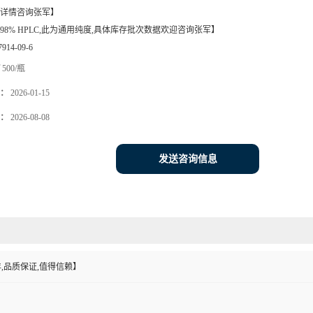
详情咨询张军】
98% HPLC,此为通用纯度,具体库存批次数据欢迎咨询张军】
7914-09-6
500/瓶
：
2026-01-15
：
2026-08-08
发送咨询信息
,品质保证,值得信赖】