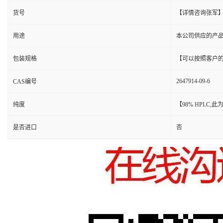
货号
【详情咨询张军
用途
本公司供应的产
包装规格
【可以按照客户
2647914-09-6
CAS编号
纯度
【98% HPLC
是否进口
否