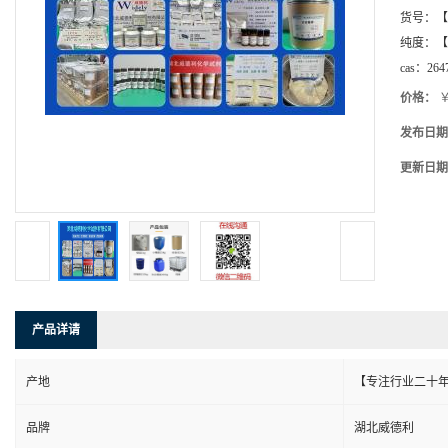
货号：
【
纯度：
【
cas：
264
价格：
￥
发布日期
更新日期
产品详请
产地
【专注行业二十年
品牌
湖北威德利