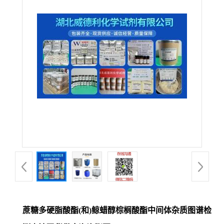
蔗糖多硬脂酸酯(和)鲸蜡醇棕榈酸酯中间体杂质图谱检