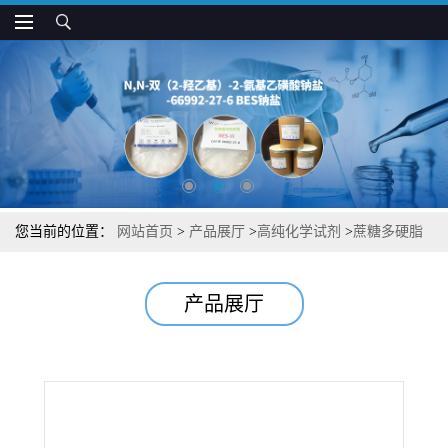
您当前的位置：
网站首页
>
产品展厅
>
高纯化学试剂
>
蔗糖多硬脂
酸酯(和)鲸蜡醇棕榈酸酯中间体杂质图谱检测方法现货供应咨询张军
产品展厅