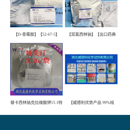
【D-青霉胺】【52-67-5】
【双氯西林钠】【出口药典
【99%以上】 D-Penicillamine
版本】图谱检测方法现货供
图谱检测方法现货供应咨询
应咨询张军【13412-64-1】
张军52-67-5
替卡西林钠克拉维酸钾15:1特
【威德利优势产品 99%纯
美汀，替门汀【优势现货，
度】邻硝基苯-β-D-吡喃半乳
当天发货】另有替卡西林钠
糖苷 ONPG 现货供应咨询张
克拉维酸钾30:1;现货供应咨
军369-07-3