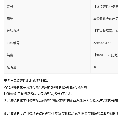
货号
【详情咨询业务
用途
本公司供应的产
包装规格
【可以按照客户
2769954-39-2
CAS编号
纯度
【99%HPLC,
是否进口
否
更多产品请咨询湖北威德利张军
湖北威德利化学试剂有限公司/湖北威德利化学科技有限公司
快递物流:正常情况省内1-2天内到达,省外3天左右。
湖北威德利化学科技有限公司坚持“精益求精"的企业理念,只为带给客户VIP式采购
湖北威德利专注打造科研试剂现货供应商,提供精品原料,随货提供质检单和检测图