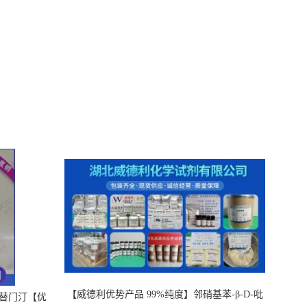
【威德利优势产品 99%纯度】邻硝基苯-β-D-吡
，替门汀【优