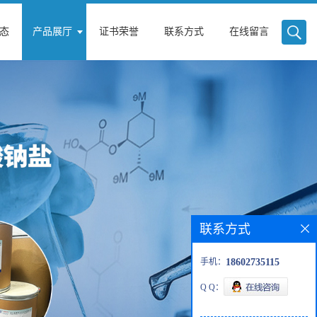
态
产品展厅
证书荣誉
联系方式
在线留言
联系方式
手机：
18602735115
Q Q：