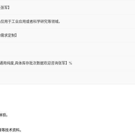
员张军】
品仅用于工业应用或者科学研究等领域。
的需求定制】
此为通用纯度,具体库存批次数据欢迎咨询张军】%
体验。
谱等技术资料。