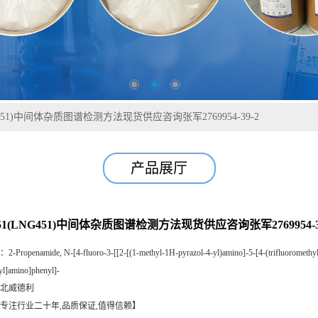
NG451)中间体杂质图谱检测方法现货供应咨询张军2769954-39-2
产品展厅
451(LNG451)中间体杂质图谱检测方法现货供应咨询张军2769954-3
：
2-Propenamide, N-[4-fluoro-3-[[2-[(1-methyl-1H-pyrazol-4-yl)amino]-5-[4-(trifluoromethy
yl]amino]phenyl]-
北威德利
专注行业二十年,品质保证,值得信赖】