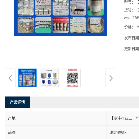
型号：
【
货号：
【
cas：
276
价格：
￥
发布日期
更新日期
产品详请
产地
【专注行业二十年
品牌
湖北威德利