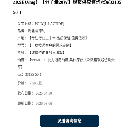
≤0.9EU/mg】【分子量20W】现货供应咨询张军33135-
50-1
英文名称：
POLY(L-LACTIDE)
品牌：
湖北威德利
产地：
【专注行业二十年,品质保证,值得信赖】
型号：
【可以按照客户的需求定制】
货号：
【详情咨询业务员张军】
纯度：
【99%HPLC,此为通用纯度,具体库存批次数据欢迎咨询张
军】
cas：
33135-50-1
价格：
￥500/瓶
发布日期：
2025-04-30
更新日期：
2026-08-06
发送咨询信息