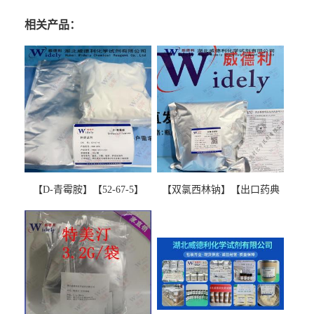
相关产品：
【D-青霉胺】【52-67-5】
【双氯西林钠】【出口药典
【99%以上】 D-Penicillamine
版本】图谱检测方法现货供
图谱检测方法现货供应咨询
应咨询张军【13412-64-1】
张军52-67-5