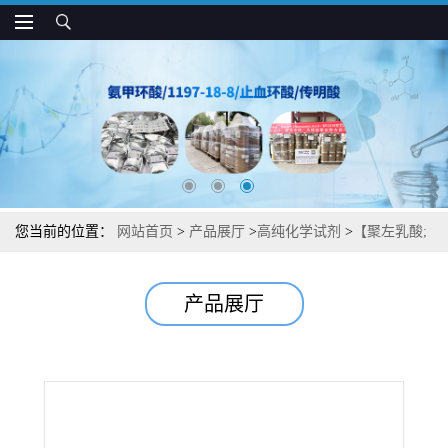
您当前的位置：
网站首页
>
产品展厅
>
高纯化学试剂
>
【聚左乳酸;
左旋聚乳酸】【医美行业】【内毒素控制≤0.9EU/mg】【分子量
产品展厅
20W】现货供应咨询张军33135-50-1