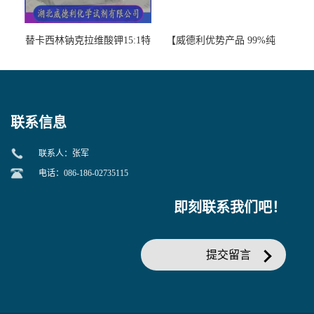
替卡西林钠克拉维酸钾15:1特
【威德利优势产品 99%纯
美汀，替门汀【优势现货，
度】邻硝基苯-β-D-吡喃半乳
当天发货】另有替卡西林钠
糖苷 ONPG 现货供应咨询张
克拉维酸钾30:1;现货供应咨
军369-07-3
询张军86482-18-0的拷贝
联系信息
联系人：张军
电话：086-186-02735115
即刻联系我们吧！
提交留言