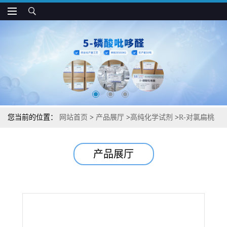
您当前的位置：
网站首页
>
产品展厅
>
高纯化学试剂
>
R-对氯扁桃
酸;D-对氯扁桃酸中间体杂质图谱检测方法现货供应咨询张军32189-
产品展厅
36-9