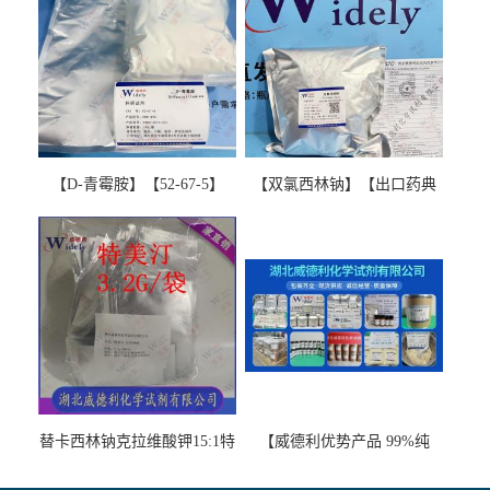
【D-青霉胺】【52-67-5】
【双氯西林钠】【出口药典
【99%以上】 D-Penicillamine
版本】图谱检测方法现货供
图谱检测方法现货供应咨询
应咨询张军【13412-64-1】
张军52-67-5
替卡西林钠克拉维酸钾15:1特
【威德利优势产品 99%纯
美汀，替门汀【优势现货，
度】邻硝基苯-β-D-吡喃半乳