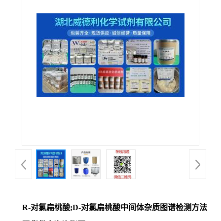
R-对氯扁桃酸;D-对氯扁桃酸中间体杂质图谱检测方法