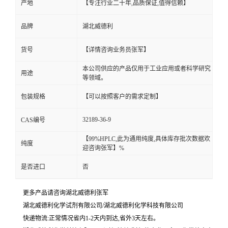
产地
【专注行业二十年,品质保证,值得信赖】
品牌
湖北威德利
货号
【详情咨询业务员张军】
本公司供应的产品仅用于工业应用或者科学研究
用途
等领域。
包装规格
【可以按照客户的需求定制】
32189-36-9
CAS编号
【99%HPLC,此为通用纯度,具体库存批次数据欢
纯度
迎咨询张军】%
是否进口
否
更多产品请咨询湖北威德利张军
湖北威德利化学试剂有限公司/湖北威德利化学科技有限公司
快递物流:正常情况省内1-2天内到达,省外3天左右。