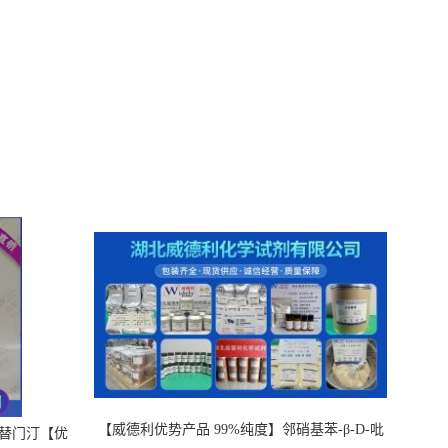
【威德利优势产品 99%纯度】邻硝基苯-β-D-吡
，替门汀【优