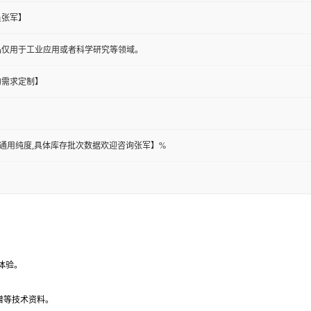
员张军】
品仅用于工业应用或者科学研究等领域。
的需求定制】
此为通用纯度,具体库存批次数据欢迎咨询张军】%
体验。
谱等技术资料。