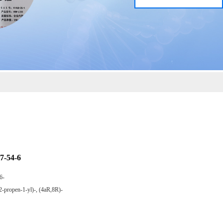
54-6
6-
2-propen-1-yl)-, (4aR,8R)-