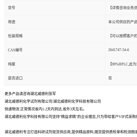
货号
【详情咨询业务
用途
本公司供应的产
包装规格
【可以按照客户
2641747-54-6
CAS编号
纯度
【99%HPLC,
是否进口
否
更多产品请咨询湖北威德利张军
湖北威德利化学试剂有限公司/湖北威德利化学科技有限公司
快递物流:正常情况省内1-2天内到达,省外3天左右。
湖北威德利化学科技有限公司坚持“精益求精"的企业理念,只为带给客户VIP式采购
湖北威德利专注打造科研试剂现货供应商,提供精品原料,随货提供质检单和检测图