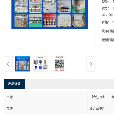
型号：
【
货号：
【
cas：
264
价格：
￥
发布日期
更新日期
产品详请
产地
【专注行业二十年
品牌
湖北威德利