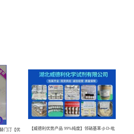
【威德利优势产品 99%纯度】邻硝基苯-β-D-吡
，替门汀【优