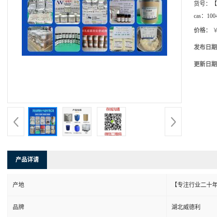
货号：
【
cas：
100
价格：
￥
发布日期
更新日期
产品详请
产地
【专注行业二十年
品牌
湖北威德利