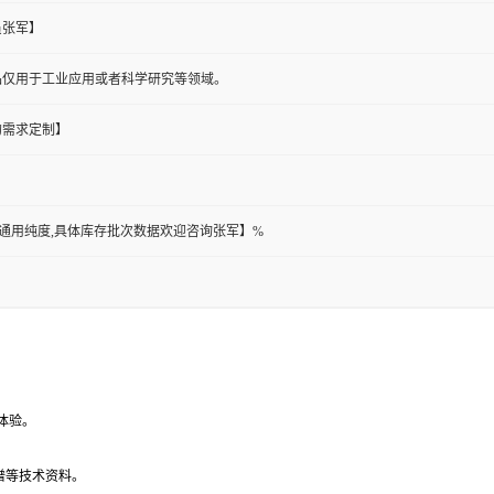
员张军】
品仅用于工业应用或者科学研究等领域。
的需求定制】
此为通用纯度,具体库存批次数据欢迎咨询张军】%
体验。
谱等技术资料。