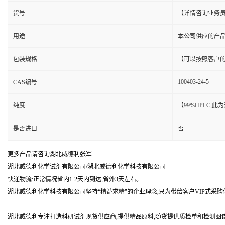
货号
【详情咨询业务
用途
本公司供应的产
包装规格
【可以按照客户
100403-24-5
CAS编号
纯度
【99%HPLC,
是否进口
否
更多产品请咨询湖北威德利张军
湖北威德利化学试剂有限公司/湖北威德利化学科技有限公司
快递物流:正常情况省内1-2天内到达,省外3天左右。
湖北威德利化学科技有限公司坚持“精益求精"的企业理念,只为带给客户VIP式采购
湖北威德利专注打造科研试剂现货供应商,提供精品原料,随货提供质检单和检测图