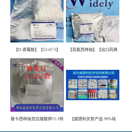
【D-青霉胺】【52-67-5】
【双氯西林钠】【出口药典
【99%以上】 D-Penicillamine
版本】图谱检测方法现货供
图谱检测方法现货供应咨询
应咨询张军【13412-64-1】
张军52-67-5
替卡西林钠克拉维酸钾15:1特
【威德利优势产品 99%纯
美汀，替门汀【优势现货，
度】邻硝基苯-β-D-吡喃半乳