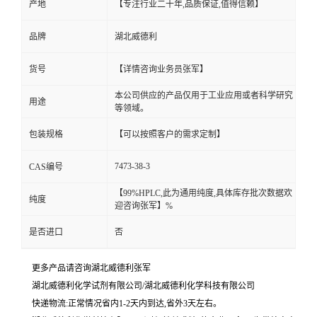
产地
【专注行业二十年,品质保证,值得信赖】
品牌
湖北威德利
货号
【详情咨询业务员张军】
本公司供应的产品仅用于工业应用或者科学研究
用途
等领域。
包装规格
【可以按照客户的需求定制】
7473-38-3
CAS编号
【99%HPLC,此为通用纯度,具体库存批次数据欢
纯度
迎咨询张军】%
是否进口
否
更多产品请咨询湖北威德利张军
湖北威德利化学试剂有限公司/湖北威德利化学科技有限公司
快递物流:正常情况省内1-2天内到达,省外3天左右。