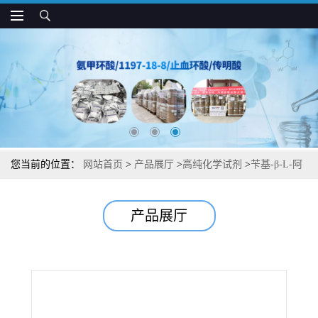
您当前的位置：
网站首页
>
产品展厅
>
高纯化学试剂
>
苄基-β-L-阿
拉伯糖苷中间体杂质图谱检测方法现货供应咨询张军7473-38-3
产品展厅