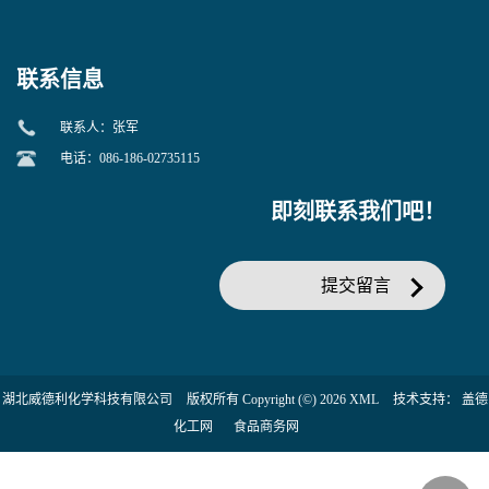
当天发货】另有替卡西林钠
糖苷 ONPG 现货供应咨询张
克拉维酸钾30:1;现货供应咨
军369-07-3
询张军86482-18-0的拷贝
联系信息
联系人：张军
电话：086-186-02735115
即刻联系我们吧！
提交留言
湖北威德利化学科技有限公司
版权所有 Copyright (©) 2026
XML
技术支持：
盖德
化工网
食品商务网