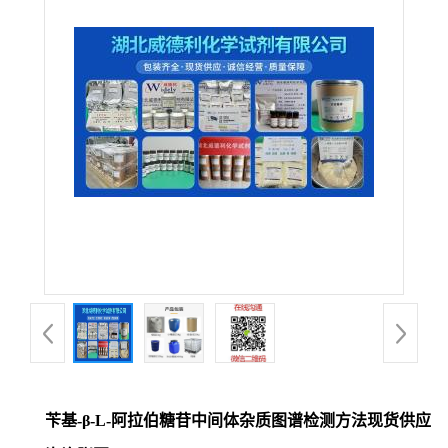
苄基-β-L-阿拉伯糖苷中间体杂质图谱检测方法现货供应