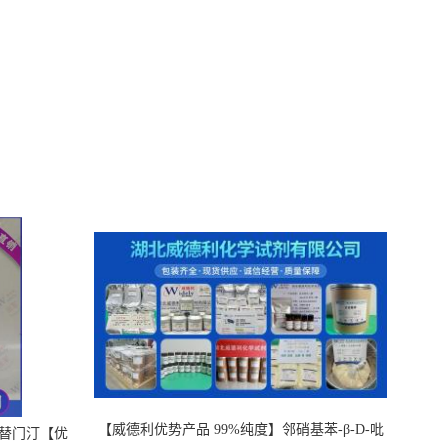
【威德利优势产品 99%纯度】邻硝基苯-β-D-吡
，替门汀【优