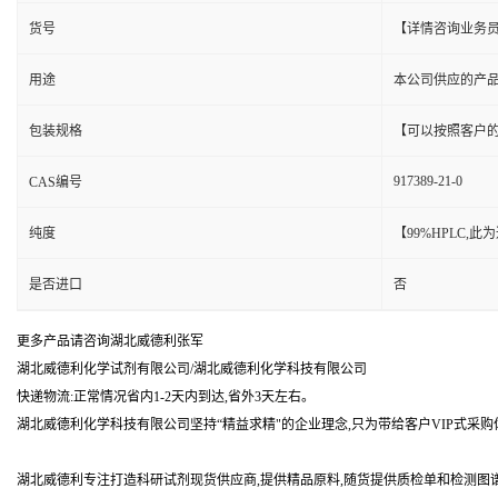
货号
【详情咨询业务
用途
本公司供应的产
包装规格
【可以按照客户
917389-21-0
CAS编号
纯度
【99%HPLC,
是否进口
否
更多产品请咨询湖北威德利张军
湖北威德利化学试剂有限公司/湖北威德利化学科技有限公司
快递物流:正常情况省内1-2天内到达,省外3天左右。
湖北威德利化学科技有限公司坚持“精益求精"的企业理念,只为带给客户VIP式采购
湖北威德利专注打造科研试剂现货供应商,提供精品原料,随货提供质检单和检测图