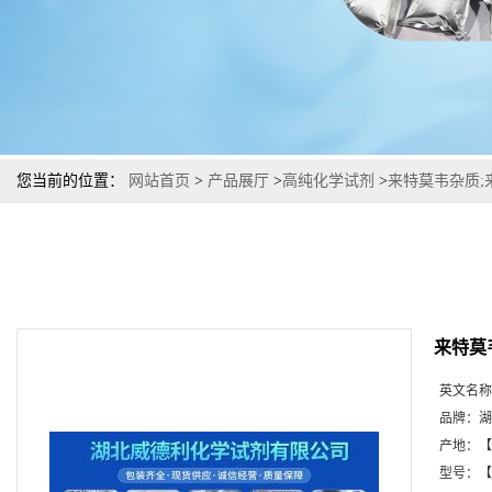
您当前的位置：
网站首页
>
产品展厅
>
高纯化学试剂
>
来特莫韦杂质;
来特莫
英文名称
品牌：
湖
产地：
【
型号：
【