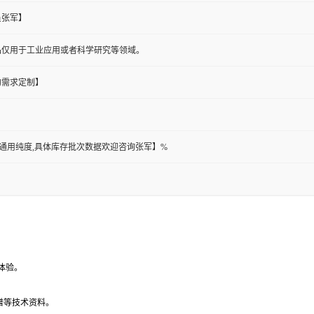
员张军】
品仅用于工业应用或者科学研究等领域。
的需求定制】
此为通用纯度,具体库存批次数据欢迎咨询张军】%
体验。
谱等技术资料。