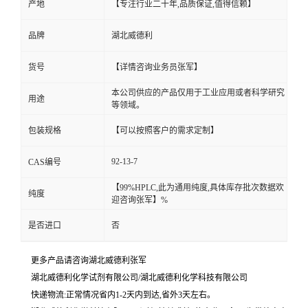
产地
【专注行业二十年,品质保证,值得信赖】
品牌
湖北威德利
货号
【详情咨询业务员张军】
本公司供应的产品仅用于工业应用或者科学研究
用途
等领域。
包装规格
【可以按照客户的需求定制】
92-13-7
CAS编号
【99%HPLC,此为通用纯度,具体库存批次数据欢
纯度
迎咨询张军】%
是否进口
否
更多产品请咨询湖北威德利张军
湖北威德利化学试剂有限公司/湖北威德利化学科技有限公司
快递物流:正常情况省内1-2天内到达,省外3天左右。