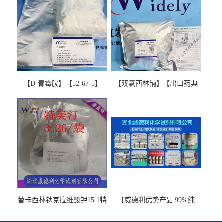
【D-青霉胺】【52-67-5】
【双氯西林钠】【出口药典
【99%以上】 D-Penicillamine
版本】图谱检测方法现货供
图谱检测方法现货供应咨询
应咨询张军【13412-64-1】
张军52-67-5
替卡西林钠克拉维酸钾15:1特
【威德利优势产品 99%纯
美汀，替门汀【优势现货，
度】邻硝基苯-β-D-吡喃半乳