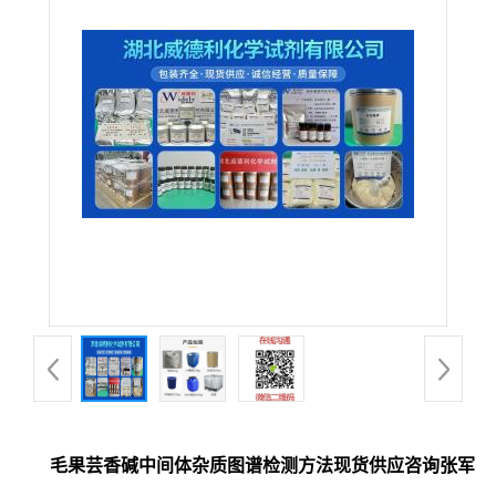
毛果芸香碱中间体杂质图谱检测方法现货供应咨询张军