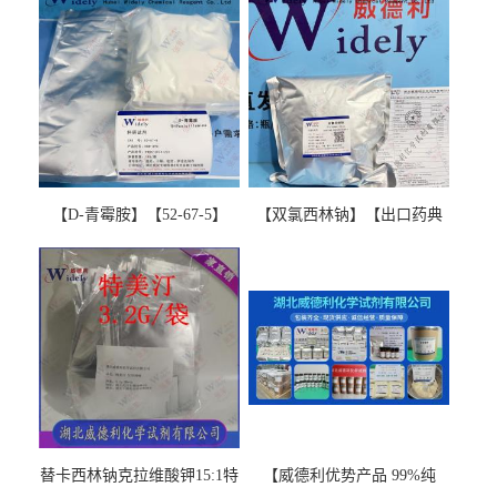
【D-青霉胺】【52-67-5】
【双氯西林钠】【出口药典
【99%以上】 D-Penicillamine
版本】图谱检测方法现货供
图谱检测方法现货供应咨询
应咨询张军【13412-64-1】
张军52-67-5
替卡西林钠克拉维酸钾15:1特
【威德利优势产品 99%纯