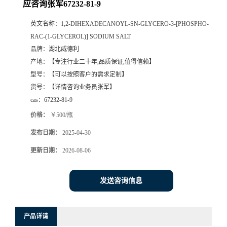
应咨询张军67232-81-9
英文名称：
1,2-DIHEXADECANOYL-SN-GLYCERO-3-[PHOSPHO-
RAC-(1-GLYCEROL)] SODIUM SALT
品牌：
湖北威德利
产地：
【专注行业二十年,品质保证,值得信赖】
型号：
【可以按照客户的需求定制】
货号：
【详情咨询业务员张军】
cas：
67232-81-9
价格：
￥500/瓶
发布日期：
2025-04-30
更新日期：
2026-08-06
发送咨询信息
产品详请