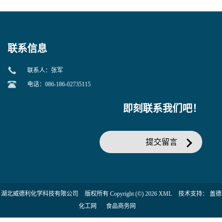
美汀，替门汀【优势现货，
度】邻硝基苯-β-D-吡喃半乳
当天发货】另有替卡西林钠
糖苷 ONPG 现货供应咨询张
克拉维酸钾30:1;现货供应咨
军369-07-3
询张军86482-18-0的拷贝
联系信息
联系人：张军
电话：086-186-02735115
即刻联系我们吧！
提交留言
湖北威德利化学科技有限公司
版权所有 Copyright (©) 2026
XML
技术支持：
盖德
化工网
食品商务网