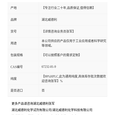
产地
【专注行业二十年,品质保证,值得信赖】
品牌
湖北威德利
货号
【详情咨询业务员张军】
本公司供应的产品仅用于工业应用或者科学研究
用途
等领域。
包装规格
【可以按照客户的需求定制】
67232-81-9
CAS编号
【99%HPLC,此为通用纯度,具体库存批次数据欢
纯度
迎咨询张军】%
是否进口
否
更多产品请咨询湖北威德利张军
湖北威德利化学试剂有限公司/湖北威德利化学科技有限公司