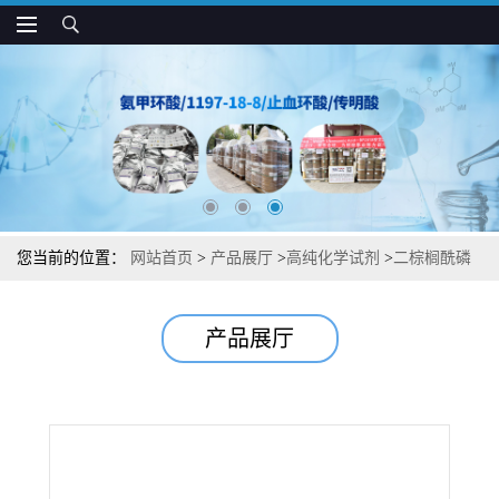
您当前的位置：
网站首页
>
产品展厅
>
高纯化学试剂
>
二棕榈酰磷
脂酰甘油钠中间体杂质图谱检测方法现货供应咨询张军67232-81-9
产品展厅