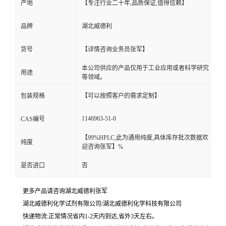
产地
【专注行业二十年,品质保证,值得信赖】
品牌
湖北威德利
货号
【详情咨询业务员张军】
本公司供应的产品仅用于工业应用或者科学研究
用途
等领域。
包装规格
【可以按照客户的需求定制】
1146963-51-0
CAS编号
【99%HPLC,此为通用纯度,具体库存批次数据欢
纯度
迎咨询张军】%
是否进口
否
更多产品请咨询湖北威德利张军
湖北威德利化学试剂有限公司/湖北威德利化学科技有限公司
快递物流:正常情况省内1-2天内到达,省外3天左右。