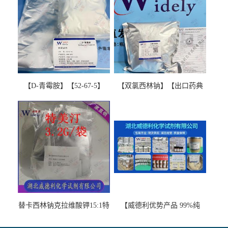
【D-青霉胺】【52-67-5】
【双氯西林钠】【出口药典
【99%以上】 D-Penicillamine
版本】图谱检测方法现货供
图谱检测方法现货供应咨询
应咨询张军【13412-64-1】
张军52-67-5
替卡西林钠克拉维酸钾15:1特
【威德利优势产品 99%纯
美汀，替门汀【优势现货，
度】邻硝基苯-β-D-吡喃半乳