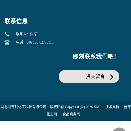
当天发货】另有替卡西林钠
糖苷 ONPG 现货供应咨询张
克拉维酸钾30:1;现货供应咨
军369-07-3
询张军86482-18-0的拷贝
联系信息
联系人：张军
电话：086-186-02735115
即刻联系我们吧！
提交留言
湖北威德利化学科技有限公司
版权所有 Copyright (©) 2026
XML
技术支持：
盖德
化工网
食品商务网