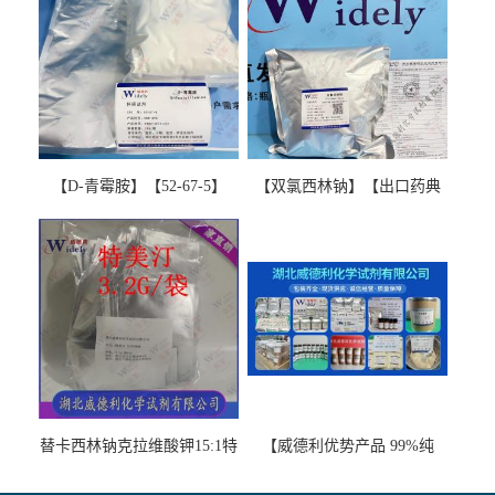
【D-青霉胺】【52-67-5】
【双氯西林钠】【出口药典
【99%以上】 D-Penicillamine
版本】图谱检测方法现货供
图谱检测方法现货供应咨询
应咨询张军【13412-64-1】
张军52-67-5
替卡西林钠克拉维酸钾15:1特
【威德利优势产品 99%纯
美汀，替门汀【优势现货，
度】邻硝基苯-β-D-吡喃半乳