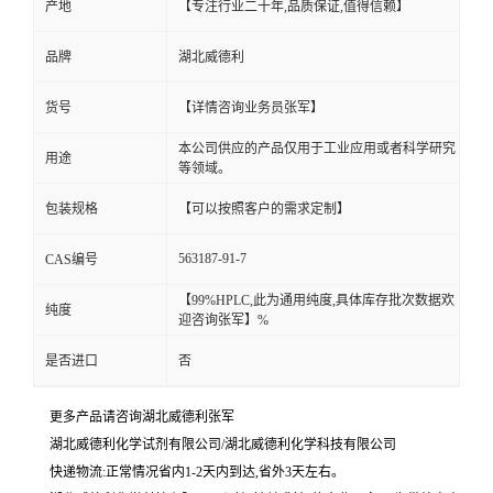
产地
【专注行业二十年,品质保证,值得信赖】
品牌
湖北威德利
货号
【详情咨询业务员张军】
本公司供应的产品仅用于工业应用或者科学研究
用途
等领域。
包装规格
【可以按照客户的需求定制】
563187-91-7
CAS编号
【99%HPLC,此为通用纯度,具体库存批次数据欢
纯度
迎咨询张军】%
是否进口
否
更多产品请咨询湖北威德利张军
湖北威德利化学试剂有限公司/湖北威德利化学科技有限公司
快递物流:正常情况省内1-2天内到达,省外3天左右。