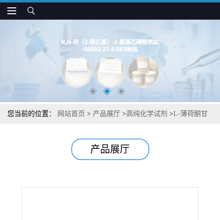
您当前的位置：
网站首页
>
产品展厅
>
高纯化学试剂
>
L-薄荷酮甘
油缩酮中间体杂质图谱检测方法现货供应咨询张军563187-91-7
产品展厅