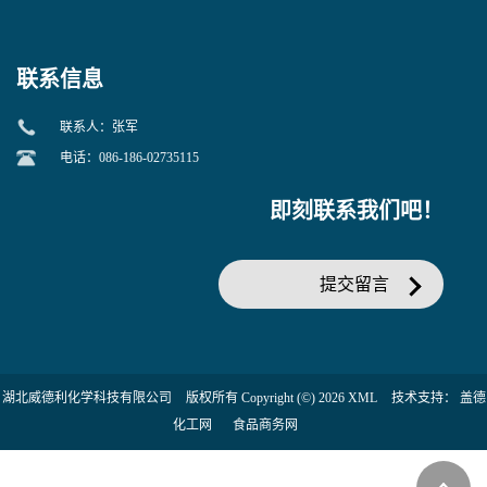
当天发货】另有替卡西林钠
糖苷 ONPG 现货供应咨询张
克拉维酸钾30:1;现货供应咨
军369-07-3
询张军86482-18-0的拷贝
联系信息
联系人：张军
电话：086-186-02735115
即刻联系我们吧！
提交留言
湖北威德利化学科技有限公司
版权所有 Copyright (©) 2026
XML
技术支持：
盖德
化工网
食品商务网