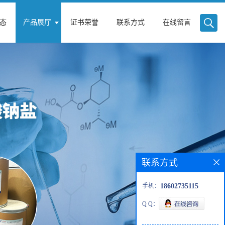
态
产品展厅
证书荣誉
联系方式
在线留言
联系方式
手机：
18602735115
Q Q：