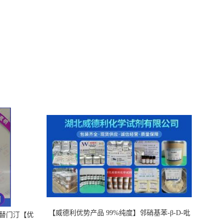
【威德利优势产品 99%纯度】邻硝基苯-β-D-吡
，替门汀【优