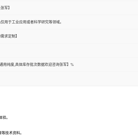
员张军】
品仅用于工业应用或者科学研究等领域。
的需求定制】
此为通用纯度,具体库存批次数据欢迎咨询张军】%
体验。
谱等技术资料。