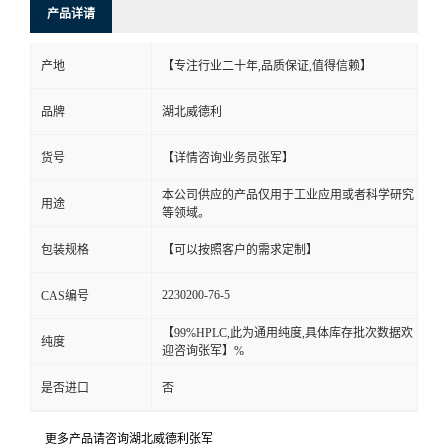
产品详请
产地
【专注行业二十年,品质保证,值得信赖】
品牌
湖北威德利
货号
【详情咨询业务员张军】
本公司供应的产品仅用于工业应用或者科学研究
用途
等领域。
包装规格
【可以按照客户的需求定制】
2230200-76-5
CAS编号
【99%HPLC,此为通用纯度,具体库存批次数据欢
纯度
迎咨询张军】%
是否进口
否
更多产品请咨询湖北威德利张军