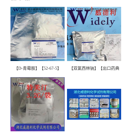
【D-青霉胺】【52-67-5】
【双氯西林钠】【出口药典
【99%以上】 D-Penicillamine
版本】图谱检测方法现货供
图谱检测方法现货供应咨询
应咨询张军【13412-64-1】
张军52-67-5