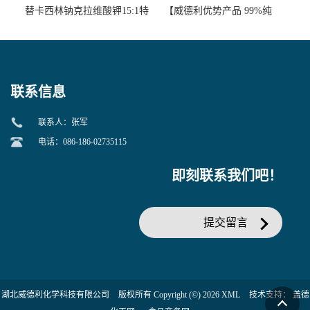
替卡西林钠克拉维酸钾15:1特
【威德利优势产品 99%纯
美汀，替门汀【优势现货，
度】邻硝基苯-β-D-吡喃半乳
当天发货】另有替卡西林钠
糖苷 ONPG 现货供应咨询张
克拉维酸钾30:1;现货供应咨
军369-07-3
询张军86482-18-0的拷贝
联系信息
联系人：张军
电话：086-186-02735115
即刻联系我们吧！
提交留言
湖北威德利化学科技有限公司
版权所有 Copyright (©) 2026
XML
技术支持：
盖德