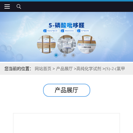
您当前的位置：
网站首页
>
产品展厅
>
高纯化学试剂
>
(S)-2-(氯甲
基)-1-(2-氧杂环丁基甲基)-1H-苯并[D]咪唑-6-甲酸甲酯中间体杂质图
产品展厅
谱检测方法现货供应咨询张军2230200-76-5