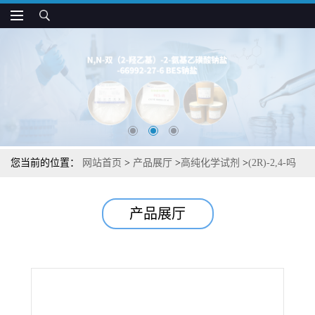
您当前的位置：
网站首页
>
产品展厅
>
高纯化学试剂
>
(2R)-2,4-吗
啉二羧酸4-叔丁酯中间体杂质图谱检测方法现货供应咨询张军
产品展厅
884512-77-0