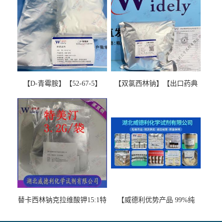
【D-青霉胺】【52-67-5】
【双氯西林钠】【出口药典
【99%以上】 D-Penicillamine
版本】图谱检测方法现货供
图谱检测方法现货供应咨询
应咨询张军【13412-64-1】
张军52-67-5
替卡西林钠克拉维酸钾15:1特
【威德利优势产品 99%纯
美汀，替门汀【优势现货，
度】邻硝基苯-β-D-吡喃半乳