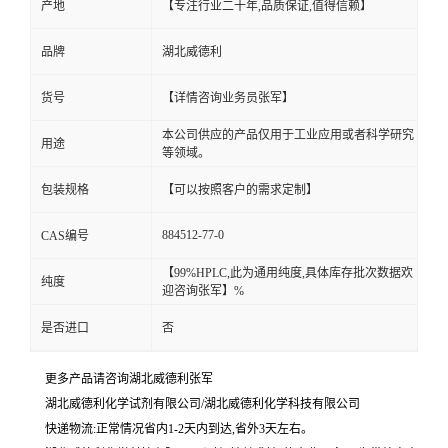
产地
【专注行业二十年,品质保证,值得信赖】
品牌
湖北威德利
货号
【详情咨询业务员张军】
本公司供应的产品仅用于工业应用或者科学研究
用途
等领域。
包装规格
【可以按照客户的需求定制】
884512-77-0
CAS编号
【99%HPLC,此为通用纯度,具体库存批次数据欢
纯度
迎咨询张军】%
是否进口
否
更多产品请咨询湖北威德利张军
湖北威德利化学试剂有限公司/湖北威德利化学科技有限公司
快递物流:正常情况省内1-2天内到达,省外3天左右。