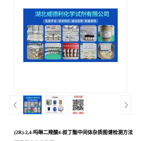
(2R)-2,4-吗啉二羧酸4-叔丁酯中间体杂质图谱检测方法