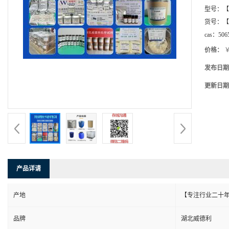
型号：
【
货号：
【
cas：
506
价格：
￥
发布日期
更新日期
产品详请
产地
【专注行业二十年
品牌
湖北威德利