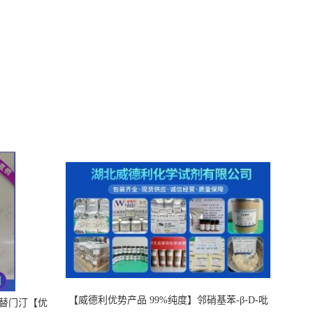
【威德利优势产品 99%纯度】邻硝基苯-β-D-吡
，替门汀【优