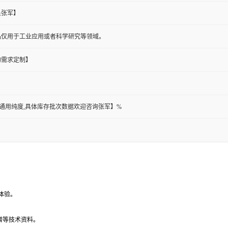
员张军】
品仅用于工业应用或者科学研究等领域。
的需求定制】
此为通用纯度,具体库存批次数据欢迎咨询张军】%
体验。
谱等技术资料。