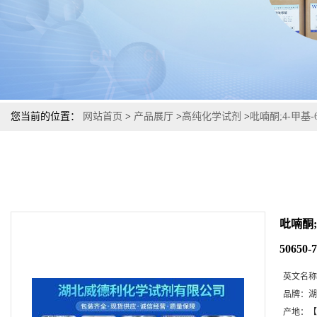
您当前的位置：
网站首页
>
产品展厅
>
高纯化学试剂
>
吡喃酮;4-甲基-
吡喃酮;
50650-7
英文名称
品牌：
湖
产地：
【