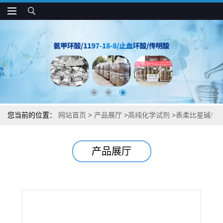
您当前的位置：
网站首页
>
产品展厅
>
高纯化学试剂
>
表柔比星碱/
表阿霉素图谱检测方法现货供应咨询张军Epirubicin56420-45-2
产品展厅