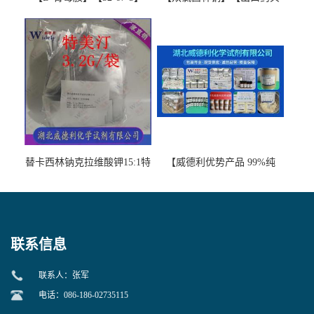
【99%以上】 D-Penicillamine
版本】图谱检测方法现货供
图谱检测方法现货供应咨询
应咨询张军【13412-64-1】
张军52-67-5
替卡西林钠克拉维酸钾15:1特
【威德利优势产品 99%纯
美汀，替门汀【优势现货，
度】邻硝基苯-β-D-吡喃半乳
当天发货】另有替卡西林钠
糖苷 ONPG 现货供应咨询张
克拉维酸钾30:1;现货供应咨
军369-07-3
询张军86482-18-0的拷贝
联系信息
联系人：张军
电话：086-186-02735115