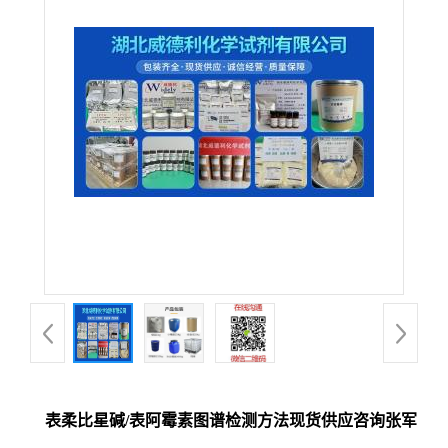
表柔比星碱/表阿霉素图谱检测方法现货供应咨询张军