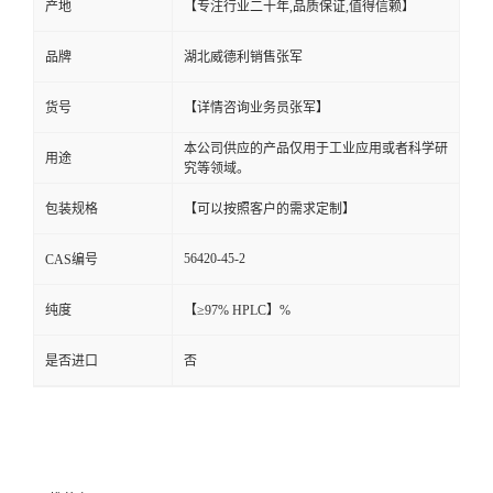
产地
【专注行业二十年,品质保证,值得信赖】
品牌
湖北威德利销售张军
货号
【详情咨询业务员张军】
本公司供应的产品仅用于工业应用或者科学研
用途
究等领域。
包装规格
【可以按照客户的需求定制】
56420-45-2
CAS编号
纯度
【≥97% HPLC】%
是否进口
否