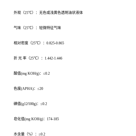
外观（25℃）：无色或浅黄色透明油状液体
气味（25℃）：轻微特征气味
相对密度（25℃）：0.825-0.865
折 光 率（25℃）：1.442-1.446
酸值(mg KOH∕g)：≤0.2
色度(APHA)：≤20
碘值(g12∕100g)：≤0.2
皂化值(mg KOH∕g)：174-185
水含量（%）：≤0.2