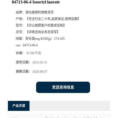
84713-06-4 Isooctyl laurate
品牌：
湖北威德利销售张军
产地：
【专注行业二十年,品质保证,值得信赖】
型号：
【可以按照客户的需求定制】
货号：
【详情咨询业务员张军】
纯度：
皂化值(mg KOH∕g)：174-185
cas：
84713-06-4
价格：
￥100/千克
发布日期：
2025-05-31
更新日期：
2026-08-07
发送咨询信息
产品详请