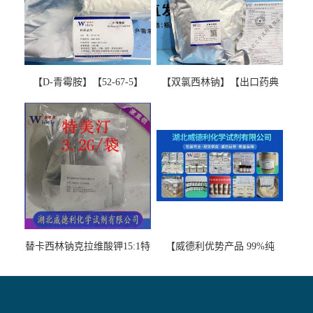
【D-青霉胺】【52-67-5】
【双氯西林钠】【出口药典
【99%以上】 D-Penicillamine
版本】图谱检测方法现货供
图谱检测方法现货供应咨询
应咨询张军【13412-64-1】
张军52-67-5
替卡西林钠克拉维酸钾15:1特
【威德利优势产品 99%纯
美汀，替门汀【优势现货，
度】邻硝基苯-β-D-吡喃半乳
当天发货】另有替卡西林钠
糖苷 ONPG 现货供应咨询张
克拉维酸钾30:1;现货供应咨
军369-07-3