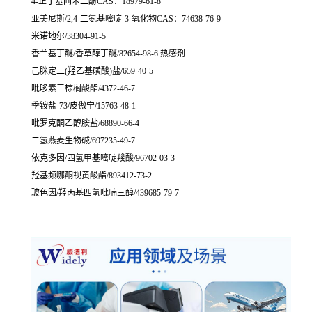
4-正丁基间苯二酚CAS：18979-61-8
亚美尼斯/2,4-二氨基嘧啶-3-氧化物CAS：74638-76-9
米诺地尔/38304-91-5
香兰基丁醚/香草醇丁醚/82654-98-6 热感剂
己脒定二(羟乙基磺酸)盐/659-40-5
吡哆素三棕榈酸酯/4372-46-7
季铵盐-73/皮傲宁/15763-48-1
吡罗克酮乙醇胺盐/68890-66-4
二氢燕麦生物碱/697235-49-7
依克多因/四氢甲基嘧啶羧酸/96702-03-3
羟基频哪酮视黄酸酯/893412-73-2
玻色因/羟丙基四氢吡喃三醇/439685-79-7