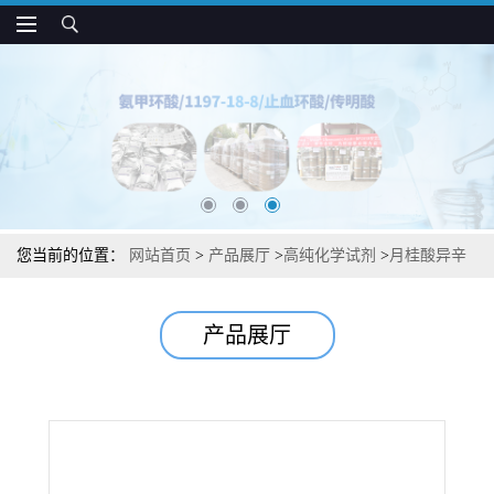
您当前的位置：
网站首页
>
产品展厅
>
高纯化学试剂
>
月桂酸异辛
酯润滑剂、光亮剂、防粘剂咨询找张军84713-06-4 Isooctyl laurate
产品展厅