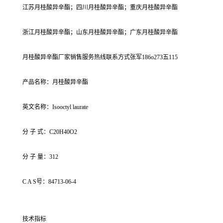
江苏月桂酸异辛酯；四川月桂酸异辛酯；重庆月桂酸异辛酯
浙江月桂酸异辛酯；山东月桂酸异辛酯；广东月桂酸异辛酯
月桂酸异辛酯厂家销售服务热线联系方式张军186o273五115
产品名称：月桂酸异辛酯
英文名称：Isooctyl laurate
分 子 式：C20H40O2
分 子 量：312
C A S号：84713-06-4
技术指标