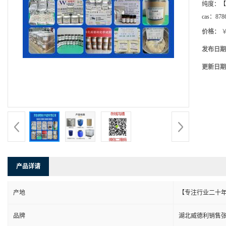
纯度：
【
cas：
878
价格：
￥
发布日期
更新日期
产品详请
产地
【专注行业二十年
品牌
湖北威德利销售