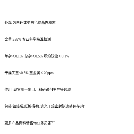
外观 为白色或类白色结晶性粉末
含量 ≥99% 专业科学精准检测
单杂＜0.1% 总杂＜0.5% 炽灼残渣＜0.1%
干燥失重≤0.5% 重金属＜20ppm
作用 现货用于出口、科研试剂生产等领域
包装 铝箔袋/纸板桶/瓶 遮光干燥密封阴凉处保存3年
更多产品资料请咨询业务员张军