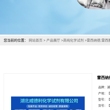
您当前的位置：
网站首页
>
产品展厅
>
高纯化学试剂
>
雷西纳德;雷西那
雷西纳
品牌：
湖
产地：
【
型号：
【
货号：
【