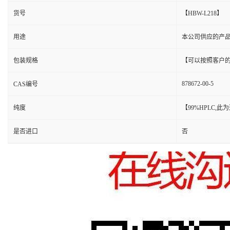
货号
【HBW-L218】
用途
本公司供应的产
包装规格
【可以按照客户
878672-00-5
CAS编号
纯度
【99%HPLC,
是否进口
否