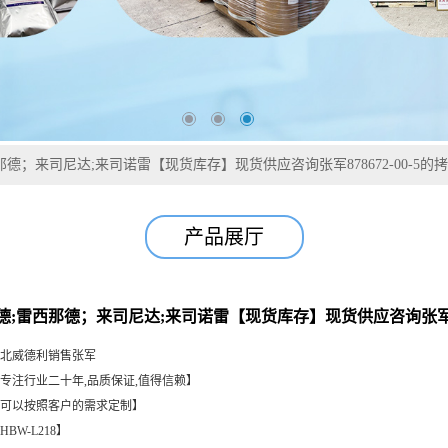
德；来司尼达;来司诺雷【现货库存】现货供应咨询张军878672-00-5的
产品展厅
德;雷西那德；来司尼达;来司诺雷【现货库存】现货供应咨询张军8786
北威德利销售张军
专注行业二十年,品质保证,值得信赖】
可以按照客户的需求定制】
HBW-L218】