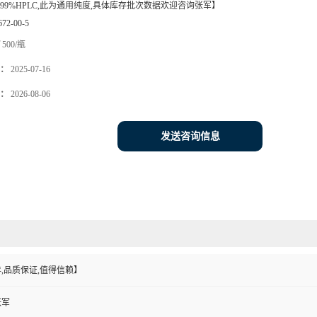
99%HPLC,此为通用纯度,具体库存批次数据欢迎咨询张军】
672-00-5
500/瓶
：
2025-07-16
：
2026-08-06
发送咨询信息
,品质保证,值得信赖】
张军