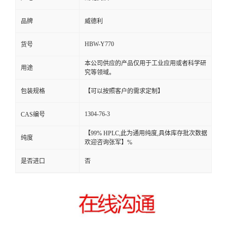
品牌
威德利
HBW-Y770
货号
本公司供应的产品仅用于工业应用或者科学研
用途
究等领域。
包装规格
【可以按照客户的需求定制】
1304-76-3
CAS编号
【99% HPLC,此为通用纯度,具体库存批次数据
纯度
欢迎咨询张军】%
是否进口
否