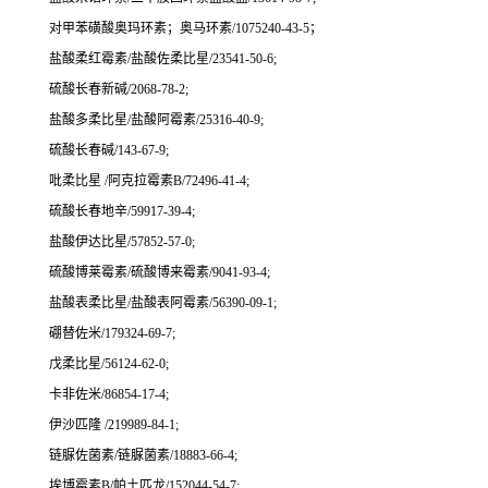
对甲苯磺酸奥玛环素；奥马环素/1075240-43-5；
盐酸柔红霉素/盐酸佐柔比星/23541-50-6;
硫酸长春新碱/2068-78-2;
盐酸多柔比星/盐酸阿霉素/25316-40-9;
硫酸长春碱/143-67-9;
吡柔比星 /阿克拉霉素B/72496-41-4;
硫酸长春地辛/59917-39-4;
盐酸伊达比星/57852-57-0;
硫酸博莱霉素/硫酸博来霉素/9041-93-4;
盐酸表柔比星/盐酸表阿霉素/56390-09-1;
硼替佐米/179324-69-7;
戊柔比星/56124-62-0;
卡非佐米/86854-17-4;
伊沙匹隆 /219989-84-1;
链脲佐菌素/链脲菌素/18883-66-4;
埃博霉素B/帕土匹龙/152044-54-7;