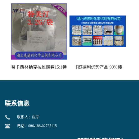
【99%以上】 D-Penicillamine
版本】图谱检测方法现货供
图谱检测方法现货供应咨询
应咨询张军【13412-64-1】
张军52-67-5
替卡西林钠克拉维酸钾15:1特
【威德利优势产品 99%纯
美汀，替门汀【优势现货，
度】邻硝基苯-β-D-吡喃半乳
当天发货】另有替卡西林钠
糖苷 ONPG 现货供应咨询张
克拉维酸钾30:1;现货供应咨
军369-07-3
询张军86482-18-0的拷贝
联系信息
联系人：张军
电话：086-186-02735115