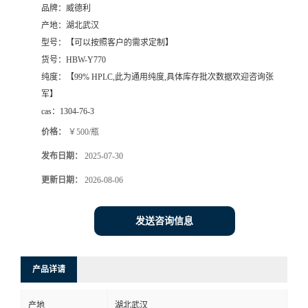
品牌：
威德利
产地：
湖北武汉
型号：
【可以按照客户的需求定制】
货号：
HBW-Y770
纯度：
【99% HPLC,此为通用纯度,具体库存批次数据欢迎咨询张
军】
cas：
1304-76-3
价格：
￥500/瓶
发布日期：
2025-07-30
更新日期：
2026-08-06
发送咨询信息
产品详请
产地
湖北武汉