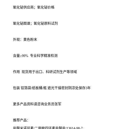
氧化铋供应商；氧化铋价格
氧化铋图谱；氧化铋原料试剂
外观：黄色粉末
含量≥99% 专业科学精准检测
作用 现货用于出口、科研试剂生产等领域
包装 铝箔袋/纸板桶/瓶 遮光干燥密封阴凉处保存3年
更多产品资料请咨询业务员张军
推荐产品：
盐酸米诺环素/二甲胺四环素盐酸盐/13614-98-7;