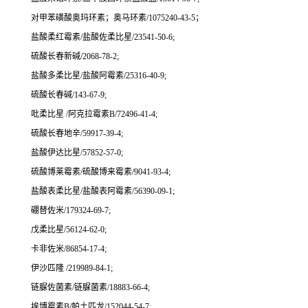
对甲苯磺酸奥玛环素；奥马环素/1075240-43-5；
盐酸柔红霉素/盐酸佐柔比星/23541-50-6;
硫酸长春新碱/2068-78-2;
盐酸多柔比星/盐酸阿霉素/25316-40-9;
硫酸长春碱/143-67-9;
吡柔比星 /阿克拉霉素B/72496-41-4;
硫酸长春地辛/59917-39-4;
盐酸伊达比星/57852-57-0;
硫酸博莱霉素/硫酸博来霉素/9041-93-4;
盐酸表柔比星/盐酸表阿霉素/56390-09-1;
硼替佐米/179324-69-7;
戊柔比星/56124-62-0;
卡非佐米/86854-17-4;
伊沙匹隆 /219989-84-1;
链脲佐菌素/链脲菌素/18883-66-4;
埃博霉素B/帕土匹龙/152044-54-7;