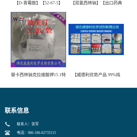
【D-青霉胺】【52-67-5】
【双氯西林钠】【出口药典
【99%以上】 D-Penicillamine
版本】图谱检测方法现货供
图谱检测方法现货供应咨询
应咨询张军【13412-64-1】
张军52-67-5
替卡西林钠克拉维酸钾15:1特
【威德利优势产品 99%纯
美汀，替门汀【优势现货，
度】邻硝基苯-β-D-吡喃半乳
当天发货】另有替卡西林钠
糖苷 ONPG 现货供应咨询张
克拉维酸钾30:1;现货供应咨
军369-07-3
询张军86482-18-0的拷贝
联系信息
联系人：张军
电话：086-186-02735115