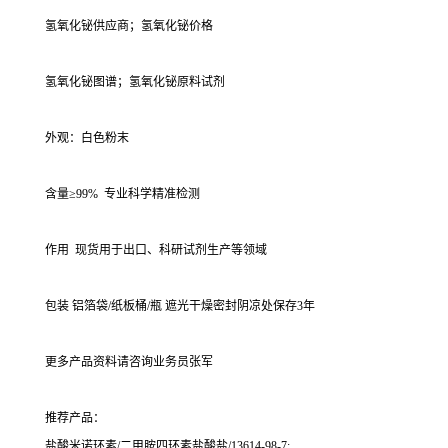
氢氧化铋供应商；氢氧化铋价格
氢氧化铋图谱；氢氧化铋原料试剂
外观：白色粉末
含量≥99% 专业科学精准检测
作用 现货用于出口、科研试剂生产等领域
包装 铝箔袋/纸板桶/瓶 遮光干燥密封阴凉处保存3年
更多产品资料请咨询业务员张军
推荐产品：
盐酸米诺环素/二甲胺四环素盐酸盐/13614-98-7;