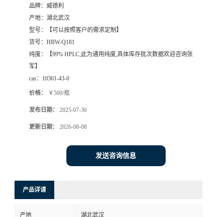
品牌：
威德利
产地：
湖北武汉
型号：
【可以按照客户的需求定制】
货号：
HBW-Q181
纯度：
【99% HPLC,此为通用纯度,具体库存批次数据欢迎咨询张
军】
cas：
10361-43-0
价格：
￥500/瓶
发布日期：
2025-07-30
更新日期：
2026-08-08
发送咨询信息
产品详请
产地
湖北武汉