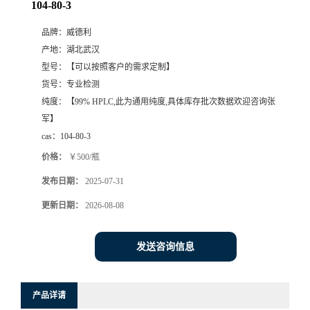
104-80-3
品牌：
威德利
产地：
湖北武汉
型号：
【可以按照客户的需求定制】
货号：
专业检测
纯度：
【99% HPLC,此为通用纯度,具体库存批次数据欢迎咨询张
军】
cas：
104-80-3
价格：
￥500/瓶
发布日期：
2025-07-31
更新日期：
2026-08-08
发送咨询信息
产品详请