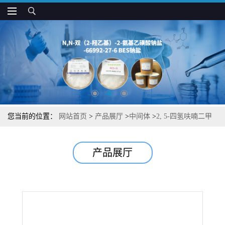
您当前的位置：
网站首页
>
产品展厅
>
中间体
>
2, 5-四氢呋喃二甲
醇 图谱检测方法 现货供应咨询张军104-80-3
产品展厅