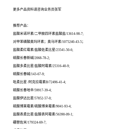
更多产品资料请咨询业务员张军
推荐产品：
盐酸米诺环素/二甲胺四环素盐酸盐/13614-98-7;
对甲苯磺酸奥玛环素；奥马环素/1075240-43-5；
盐酸柔红霉素/盐酸佐柔比星/23541-50-6;
硫酸长春新碱/2068-78-2;
盐酸多柔比星/盐酸阿霉素/25316-40-9;
硫酸长春碱/143-67-9;
吡柔比星 /阿克拉霉素B/72496-41-4;
硫酸长春地辛/59917-39-4;
盐酸伊达比星/57852-57-0;
硫酸博莱霉素/硫酸博来霉素/9041-93-4;
盐酸表柔比星/盐酸表阿霉素/56390-09-1;
硼替佐米/179324-69-7;