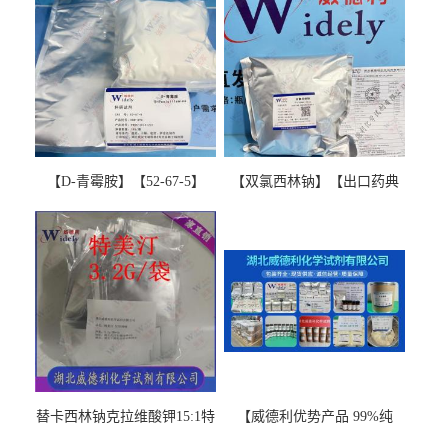
【D-青霉胺】【52-67-5】
【双氯西林钠】【出口药典
【99%以上】 D-Penicillamine
版本】图谱检测方法现货供
图谱检测方法现货供应咨询
应咨询张军【13412-64-1】
张军52-67-5
替卡西林钠克拉维酸钾15:1特
【威德利优势产品 99%纯
美汀，替门汀【优势现货，
度】邻硝基苯-β-D-吡喃半乳