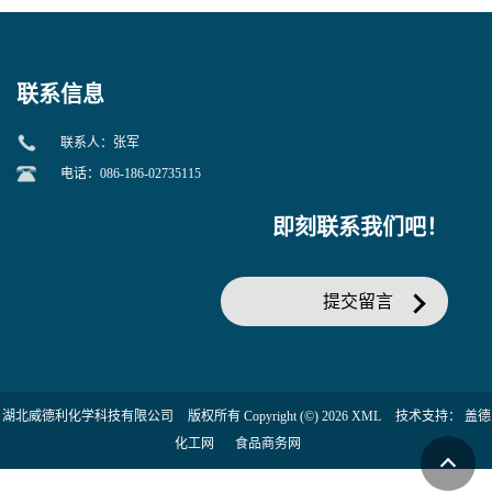
当天发货】另有替卡西林钠
糖苷 ONPG 现货供应咨询张
克拉维酸钾30:1;现货供应咨
军369-07-3
询张军86482-18-0的拷贝
联系信息
联系人：张军
电话：086-186-02735115
即刻联系我们吧！
提交留言
湖北威德利化学科技有限公司
版权所有 Copyright (©) 2026
XML
技术支持：
盖德
化工网
食品商务网