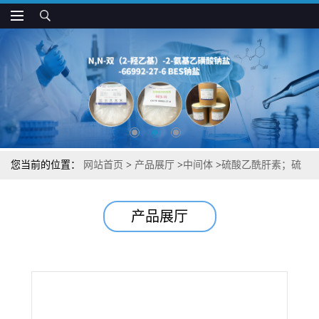
您当前的位置：
网站首页
>
产品展厅
>
中间体
>
硫酸乙酰肝素；硫
酸类肝素 Heparitin, sulfate 图谱检测方法现货供应咨询张军9050-30-0
产品展厅