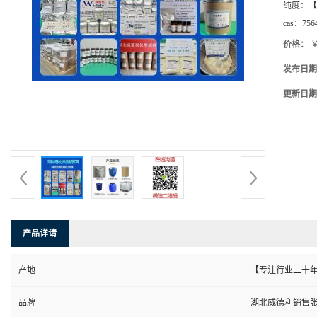
纯度：
【
cas：
756
价格：
￥
发布日期
更新日期
产品详请
产地
【专注行业二十年
品牌
湖北威德利销售