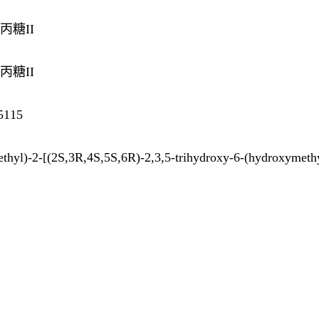
丙糖II
丙糖II
115
-2-[(2S,3R,4S,5S,6R)-2,3,5-trihydroxy-6-(hydroxymethyl)