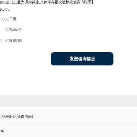
98%HPLC,此为通用纯度,具体库存批次数据欢迎咨询张军】
45-27-1
3500/千克
：
2025-08-22
：
2026-08-08
发送咨询信息
,品质保证,值得信赖】
张军