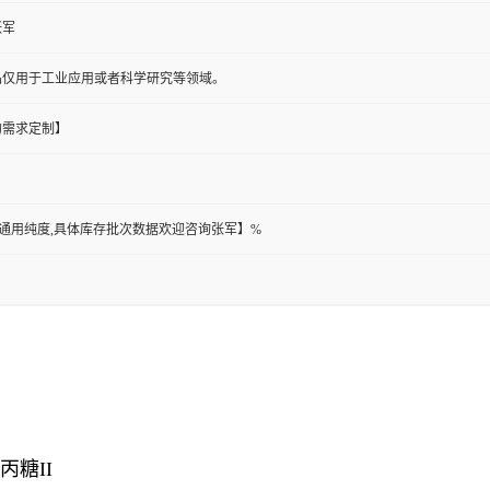
张军
品仅用于工业应用或者科学研究等领域。
的需求定制】
此为通用纯度,具体库存批次数据欢迎咨询张军】%
丙糖II