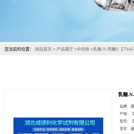
您当前的位置：
网站首页
>
产品展厅
>
中间体
>
乳糖-N-丙糖II【75
乳糖-N
品牌：
湖
产地：
【
型号：
【
货号：
湖