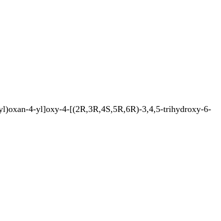
oxan-4-yl]oxy-4-[(2R,3R,4S,5R,6R)-3,4,5-trihydroxy-6-