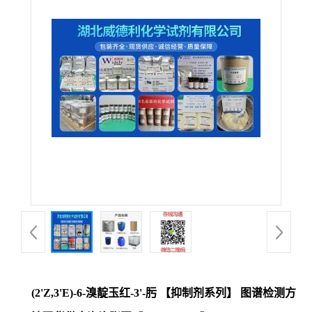
(2'Z,3'E)-6-溴靛玉红-3'-肟 【抑制剂系列】 图谱检测方