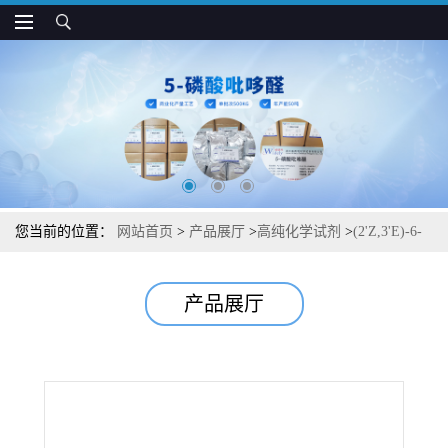
您当前的位置：
网站首页
>
产品展厅
>
高纯化学试剂
>
(2'Z,3'E)-6-
溴靛玉红-3'-肟 【抑制剂系列】 图谱检测方法现货供应咨询张军
产品展厅
【667463-62-9】