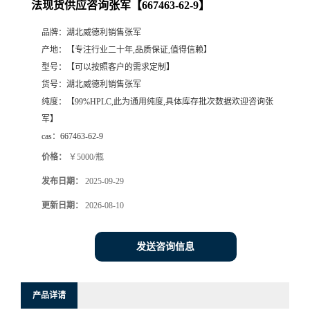
法现货供应咨询张军【667463-62-9】
品牌：
湖北威德利销售张军
产地：
【专注行业二十年,品质保证,值得信赖】
型号：
【可以按照客户的需求定制】
货号：
湖北威德利销售张军
纯度：
【99%HPLC,此为通用纯度,具体库存批次数据欢迎咨询张
军】
cas：
667463-62-9
价格：
￥5000/瓶
发布日期：
2025-09-29
更新日期：
2026-08-10
发送咨询信息
产品详请