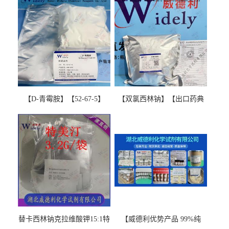
【D-青霉胺】【52-67-5】
【双氯西林钠】【出口药典
【99%以上】 D-Penicillamine
版本】图谱检测方法现货供
图谱检测方法现货供应咨询
应咨询张军【13412-64-1】
张军52-67-5
替卡西林钠克拉维酸钾15:1特
【威德利优势产品 99%纯