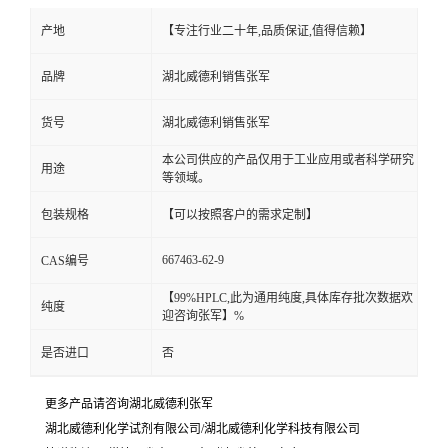
产地
【专注行业二十年,品质保证,值得信赖】
品牌
湖北威德利销售张军
货号
湖北威德利销售张军
本公司供应的产品仅用于工业应用或者科学研究
用途
等领域。
包装规格
【可以按照客户的需求定制】
667463-62-9
CAS编号
【99%HPLC,此为通用纯度,具体库存批次数据欢
纯度
迎咨询张军】%
是否进口
否
更多产品请咨询湖北威德利张军
湖北威德利化学试剂有限公司/湖北威德利化学科技有限公司