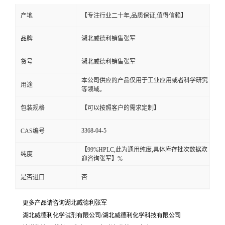
产地
【专注行业二十年,品质保证,值得信赖】
品牌
湖北威德利销售张军
货号
湖北威德利销售张军
本公司供应的产品仅用于工业应用或者科学研究
用途
等领域。
包装规格
【可以按照客户的需求定制】
3368-04-5
CAS编号
【99%HPLC,此为通用纯度,具体库存批次数据欢
纯度
迎咨询张军】%
是否进口
否
更多产品请咨询湖北威德利张军
湖北威德利化学试剂有限公司/湖北威德利化学科技有限公司