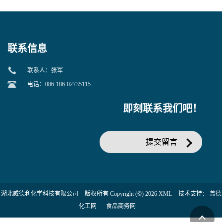
美汀，替门汀【优势现货，
度】邻硝基苯-β-D-吡喃半乳
当天发货】另有替卡西林钠
糖苷 ONPG 现货供应咨询张
克拉维酸钾30:1;现货供应咨
军369-07-3
询张军86482-18-0的拷贝
联系信息
联系人：张军
电话：086-186-02735115
即刻联系我们吧！
提交留言
湖北威德利化学科技有限公司
版权所有 Copyright (©) 2026
XML
技术支持：
盖德
化工网
食品商务网