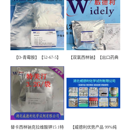
【D-青霉胺】【52-67-5】
【双氯西林钠】【出口药典
【99%以上】 D-Penicillamine
版本】图谱检测方法现货供
图谱检测方法现货供应咨询
应咨询张军【13412-64-1】
张军52-67-5
替卡西林钠克拉维酸钾15:1特
【威德利优势产品 99%纯