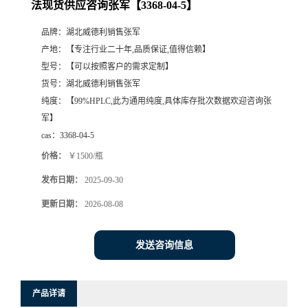
法现货供应咨询张军【3368-04-5】
品牌：
湖北威德利销售张军
产地：
【专注行业二十年,品质保证,值得信赖】
型号：
【可以按照客户的需求定制】
货号：
湖北威德利销售张军
纯度：
【99%HPLC,此为通用纯度,具体库存批次数据欢迎咨询张
军】
cas：
3368-04-5
价格：
￥1500/瓶
发布日期：
2025-09-30
更新日期：
2026-08-08
发送咨询信息
产品详请