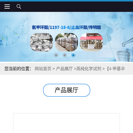
您当前的位置：
网站首页
>
产品展厅
>
高纯化学试剂
>
【4-甲基伞
形酮磷酸酯】【荧光染料系列】 图谱检测方法现货供应咨询张军
产品展厅
【3368-04-5】