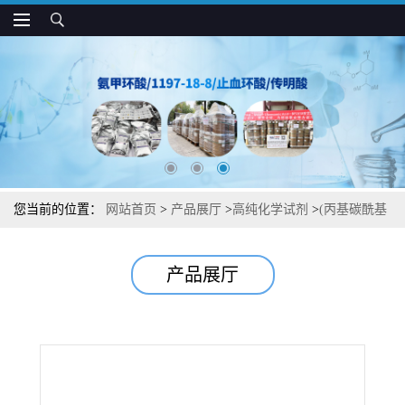
您当前的位置：
网站首页
>
产品展厅
>
高纯化学试剂
>
(丙基碳酰基
硫乙基)三甲基碘化铵【测定胆碱酯酶的底物】 图谱检测方法现货供
产品展厅
应咨询张军【1866-16-6】