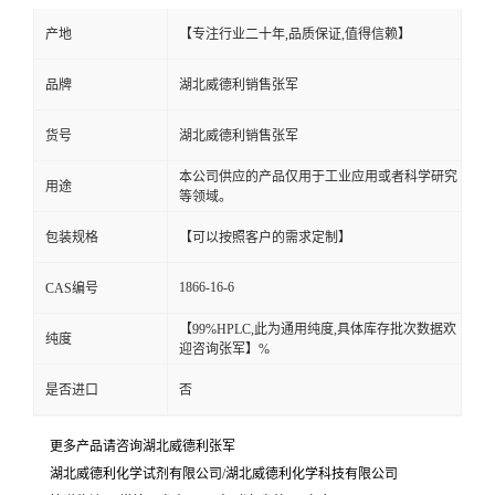
产地
【专注行业二十年,品质保证,值得信赖】
品牌
湖北威德利销售张军
货号
湖北威德利销售张军
本公司供应的产品仅用于工业应用或者科学研究
用途
等领域。
包装规格
【可以按照客户的需求定制】
1866-16-6
CAS编号
【99%HPLC,此为通用纯度,具体库存批次数据欢
纯度
迎咨询张军】%
是否进口
否
更多产品请咨询湖北威德利张军
湖北威德利化学试剂有限公司/湖北威德利化学科技有限公司