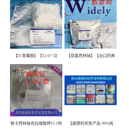
【D-青霉胺】【52-67-5】
【双氯西林钠】【出口药典
【99%以上】 D-Penicillamine
版本】图谱检测方法现货供
图谱检测方法现货供应咨询
应咨询张军【13412-64-1】
张军52-67-5
替卡西林钠克拉维酸钾15:1特
【威德利优势产品 99%纯