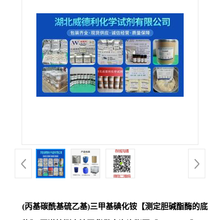
(丙基碳酰基硫乙基)三甲基碘化铵【测定胆碱酯酶的底