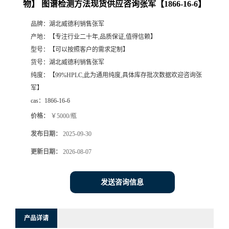
物】 图谱检测方法现货供应咨询张军【1866-16-6】
品牌：
湖北威德利销售张军
产地：
【专注行业二十年,品质保证,值得信赖】
型号：
【可以按照客户的需求定制】
货号：
湖北威德利销售张军
纯度：
【99%HPLC,此为通用纯度,具体库存批次数据欢迎咨询张
军】
cas：
1866-16-6
价格：
￥5000/瓶
发布日期：
2025-09-30
更新日期：
2026-08-07
发送咨询信息
产品详请