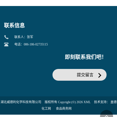
美汀，替门汀【优势现货，
度】邻硝基苯-β-D-吡喃半乳
当天发货】另有替卡西林钠
糖苷 ONPG 现货供应咨询张
克拉维酸钾30:1;现货供应咨
军369-07-3
询张军86482-18-0的拷贝
联系信息
联系人：张军
电话：086-186-02735115
即刻联系我们吧！
提交留言
湖北威德利化学科技有限公司
版权所有 Copyright (©) 2026
XML
技术支持：
盖德
化工网
食品商务网