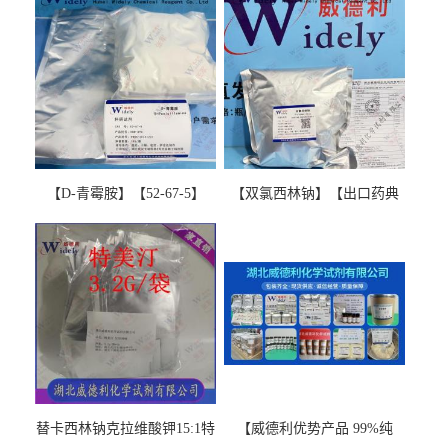
【D-青霉胺】【52-67-5】
【双氯西林钠】【出口药典
【99%以上】 D-Penicillamine
版本】图谱检测方法现货供
图谱检测方法现货供应咨询
应咨询张军【13412-64-1】
张军52-67-5
替卡西林钠克拉维酸钾15:1特
【威德利优势产品 99%纯