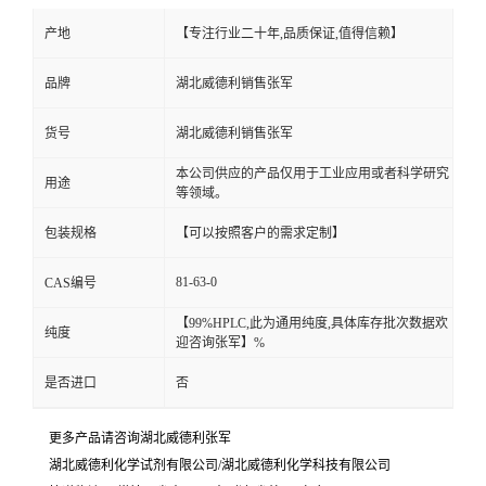
产地
【专注行业二十年,品质保证,值得信赖】
品牌
湖北威德利销售张军
货号
湖北威德利销售张军
本公司供应的产品仅用于工业应用或者科学研究
用途
等领域。
包装规格
【可以按照客户的需求定制】
81-63-0
CAS编号
【99%HPLC,此为通用纯度,具体库存批次数据欢
纯度
迎咨询张军】%
是否进口
否
更多产品请咨询湖北威德利张军
湖北威德利化学试剂有限公司/湖北威德利化学科技有限公司