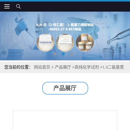
您当前的位置：
网站首页
>
产品展厅
>
高纯化学试剂
>
1,4二氨基蒽
醌隐色体【染料中间体】 图谱检测方法现货供应咨询张军【81-63-
产品展厅
0】