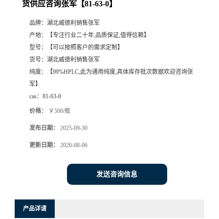
货供应咨询张军【81-63-0】
品牌：
湖北威德利销售张军
产地：
【专注行业二十年,品质保证,值得信赖】
型号：
【可以按照客户的需求定制】
货号：
湖北威德利销售张军
纯度：
【99%HPLC,此为通用纯度,具体库存批次数据欢迎咨询张
军】
cas：
81-63-0
价格：
￥500/瓶
发布日期：
2025-09-30
更新日期：
2026-08-06
发送咨询信息
产品详请