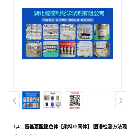
1,4二氨基蒽醌隐色体【染料中间体】 图谱检测方法现