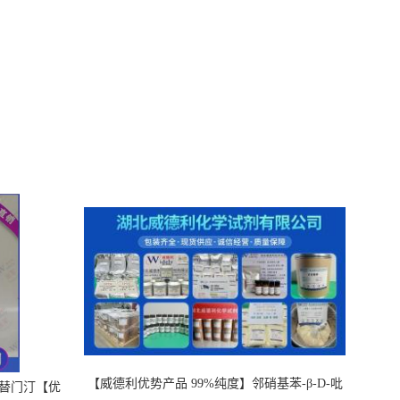
【威德利优势产品 99%纯度】邻硝基苯-β-D-吡
，替门汀【优