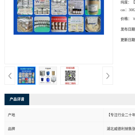
纯度：
【
cas：
308
价格：
￥
发布日期
更新日期
产品详请
产地
【专注行业二十年
品牌
湖北威德利销售