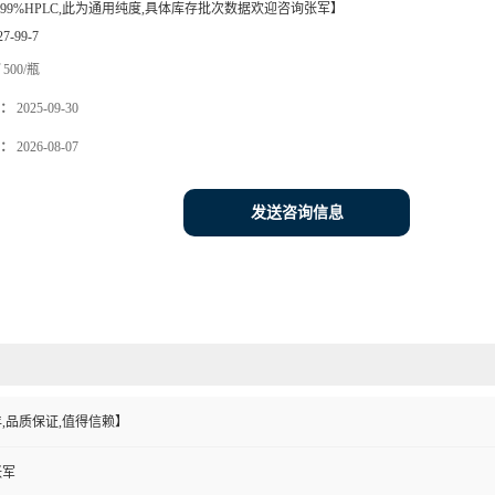
99%HPLC,此为通用纯度,具体库存批次数据欢迎咨询张军】
27-99-7
500/瓶
：
2025-09-30
：
2026-08-07
发送咨询信息
,品质保证,值得信赖】
张军