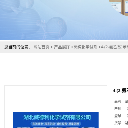
您当前的位置：
网站首页
>
产品展厅
>
高纯化学试剂
>
4-(2-氨乙基
4-(2
品牌：
湖
产地：
【
型号：
【
货号：
湖