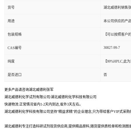
货号
湖北威德利销售
用途
本公司供应的产
包装规格
【可以按照客户
30827-99-7
CAS编号
纯度
【99%HPLC,
是否进口
否
更多产品请咨询湖北威德利张军
湖北威德利化学试剂有限公司/湖北威德利化学科技有限公司
快递物流:正常情况省内1-2天内到达,省外3天左右。
湖北威德利化学科技有限公司坚持“精益求精"的企业理念,只为带给客户VIP式采购
湖北威德利专注打造科研试剂现货供应商,提供精品原料,随货提供质检单和检测图