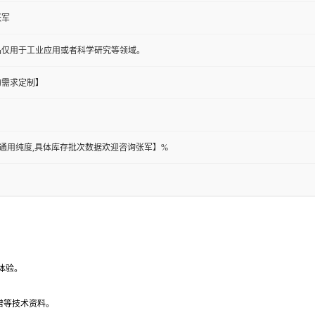
张军
品仅用于工业应用或者科学研究等领域。
的需求定制】
此为通用纯度,具体库存批次数据欢迎咨询张军】%
体验。
谱等技术资料。