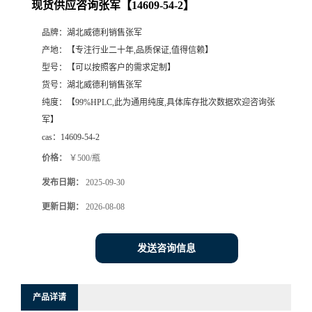
现货供应咨询张军【14609-54-2】
品牌：
湖北威德利销售张军
产地：
【专注行业二十年,品质保证,值得信赖】
型号：
【可以按照客户的需求定制】
货号：
湖北威德利销售张军
纯度：
【99%HPLC,此为通用纯度,具体库存批次数据欢迎咨询张
军】
cas：
14609-54-2
价格：
￥500/瓶
发布日期：
2025-09-30
更新日期：
2026-08-08
发送咨询信息
产品详请