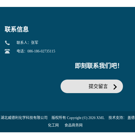
美汀，替门汀【优势现货，
度】邻硝基苯-β-D-吡喃半乳
当天发货】另有替卡西林钠
糖苷 ONPG 现货供应咨询张
克拉维酸钾30:1;现货供应咨
军369-07-3
询张军86482-18-0的拷贝
联系信息
联系人：张军
电话：086-186-02735115
即刻联系我们吧！
提交留言
湖北威德利化学科技有限公司
版权所有 Copyright (©) 2026
XML
技术支持：
盖德
化工网
食品商务网