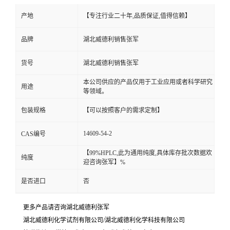
产地
【专注行业二十年,品质保证,值得信赖】
品牌
湖北威德利销售张军
货号
湖北威德利销售张军
本公司供应的产品仅用于工业应用或者科学研究
用途
等领域。
包装规格
【可以按照客户的需求定制】
14609-54-2
CAS编号
【99%HPLC,此为通用纯度,具体库存批次数据欢
纯度
迎咨询张军】%
是否进口
否
更多产品请咨询湖北威德利张军
湖北威德利化学试剂有限公司/湖北威德利化学科技有限公司