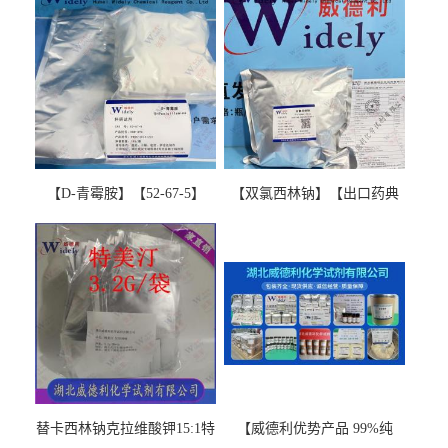
【D-青霉胺】【52-67-5】
【双氯西林钠】【出口药典
【99%以上】 D-Penicillamine
版本】图谱检测方法现货供
图谱检测方法现货供应咨询
应咨询张军【13412-64-1】
张军52-67-5
替卡西林钠克拉维酸钾15:1特
【威德利优势产品 99%纯