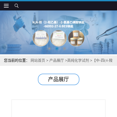
您当前的位置：
网站首页
>
产品展厅
>
高纯化学试剂
>
【中-四(4-羧
基苯基)卟吩】【分析试剂】 图谱检测方法现货供应咨询张军
产品展厅
【14609-54-2】