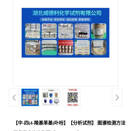
【中-四(4-羧基苯基)卟吩】【分析试剂】 图谱检测方法