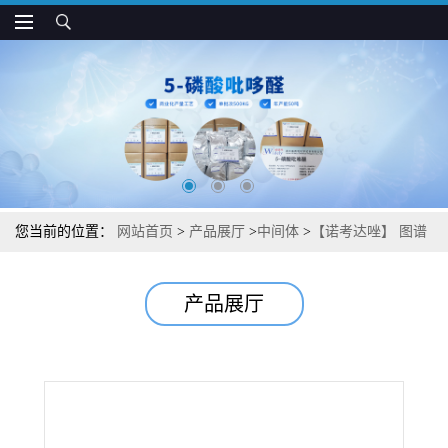
您当前的位置：
网站首页
>
产品展厅
>
中间体
>
【诺考达唑】 图谱
检测方法现货供应咨询张军【31430-18-9】
产品展厅