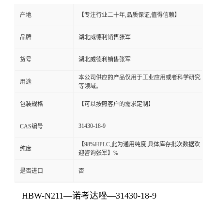
产地
【专注行业二十年,品质保证,值得信赖】
品牌
湖北威德利销售张军
货号
湖北威德利销售张军
本公司供应的产品仅用于工业应用或者科学研究
用途
等领域。
包装规格
【可以按照客户的需求定制】
31430-18-9
CAS编号
【98%HPLC,此为通用纯度,具体库存批次数据欢
纯度
迎咨询张军】%
是否进口
否
HBW-N211—诺考达唑—31430-18-9