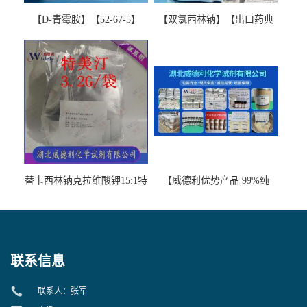
【D-青霉胺】【52-67-5】
【双氯西林钠】【出口药典
【99%以上】 D-Penicillamine
版本】图谱检测方法现货供
图谱检测方法现货供应咨询
应咨询张军【13412-64-1】
张军52-67-5
替卡西林钠克拉维酸钾15:1特
【威德利优势产品 99%纯
美汀，替门汀【优势现货，
度】邻硝基苯-β-D-吡喃半乳
当天发货】另有替卡西林钠
糖苷 ONPG 现货供应咨询张
克拉维酸钾30:1;现货供应咨
军369-07-3
询张军86482-18-0的拷贝
联系信息
联系人：张军