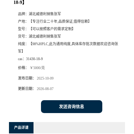
18-9】
品牌：
湖北威德利销售张军
产地：
【专注行业二十年,品质保证,值得信赖】
型号：
【可以按照客户的需求定制】
货号：
湖北威德利销售张军
纯度：
【98%HPLC,此为通用纯度,具体库存批次数据欢迎咨询张
军】
cas：
31430-18-9
价格：
￥5000/克
发布日期：
2025-10-09
更新日期：
2026-08-07
发送咨询信息
产品详请