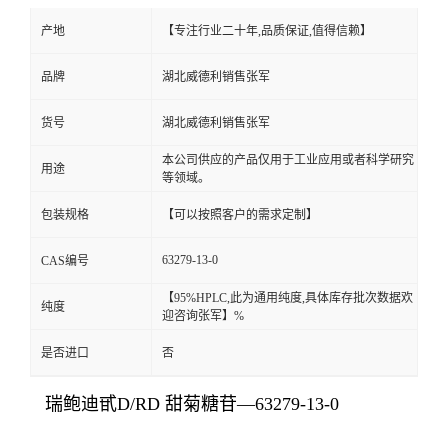
产地
【专注行业二十年,品质保证,值得信赖】
品牌
湖北威德利销售张军
货号
湖北威德利销售张军
本公司供应的产品仅用于工业应用或者科学研究
用途
等领域。
包装规格
【可以按照客户的需求定制】
63279-13-0
CAS编号
【95%HPLC,此为通用纯度,具体库存批次数据欢
纯度
迎咨询张军】%
是否进口
否
瑞鲍迪甙D/RD 甜菊糖苷—63279-13-0