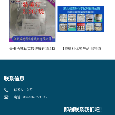
图谱检测方法现货供应咨询
应咨询张军【13412-64-1】
张军52-67-5
替卡西林钠克拉维酸钾15:1特
【威德利优势产品 99%纯
美汀，替门汀【优势现货，
度】邻硝基苯-β-D-吡喃半乳
当天发货】另有替卡西林钠
糖苷 ONPG 现货供应咨询张
克拉维酸钾30:1;现货供应咨
军369-07-3
询张军86482-18-0的拷贝
联系信息
联系人：张军
电话：086-186-02735115
即刻联系我们吧！