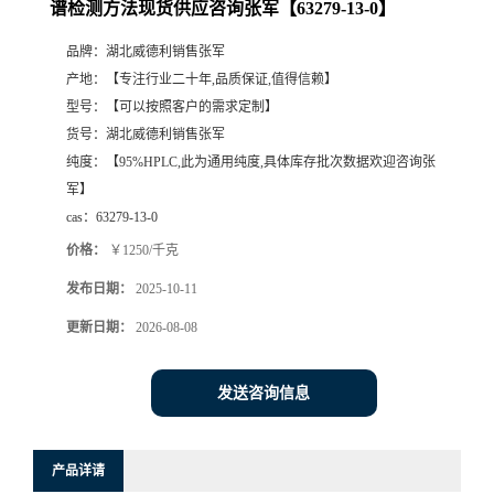
谱检测方法现货供应咨询张军【63279-13-0】
品牌：
湖北威德利销售张军
产地：
【专注行业二十年,品质保证,值得信赖】
型号：
【可以按照客户的需求定制】
货号：
湖北威德利销售张军
纯度：
【95%HPLC,此为通用纯度,具体库存批次数据欢迎咨询张
军】
cas：
63279-13-0
价格：
￥1250/千克
发布日期：
2025-10-11
更新日期：
2026-08-08
发送咨询信息
产品详请