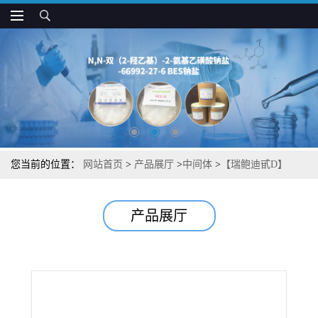
您当前的位置：
网站首页
>
产品展厅
>
中间体
>
【瑞鲍迪甙D】
【RD 甜菊糖苷】【天然代糖系列】 图谱检测方法现货供应咨询张
产品展厅
军【63279-13-0】