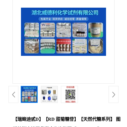
【瑞鲍迪甙D】【RD 甜菊糖苷】【天然代糖系列】 图