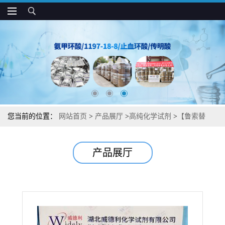
您当前的位置：
网站首页
>
产品展厅
>
高纯化学试剂
>
【鲁索替
尼】中间体杂质图谱检测方法现货供应咨询张军【941678-49-5】
产品展厅