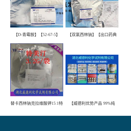
【D-青霉胺】【52-67-5】
【双氯西林钠】【出口药典
【99%以上】 D-Penicillamine
版本】图谱检测方法现货供
图谱检测方法现货供应咨询
应咨询张军【13412-64-1】
张军52-67-5
替卡西林钠克拉维酸钾15:1特
【威德利优势产品 99%纯
美汀，替门汀【优势现货，
度】邻硝基苯-β-D-吡喃半乳
当天发货】另有替卡西林钠
糖苷 ONPG 现货供应咨询张
克拉维酸钾30:1;现货供应咨
军369-07-3