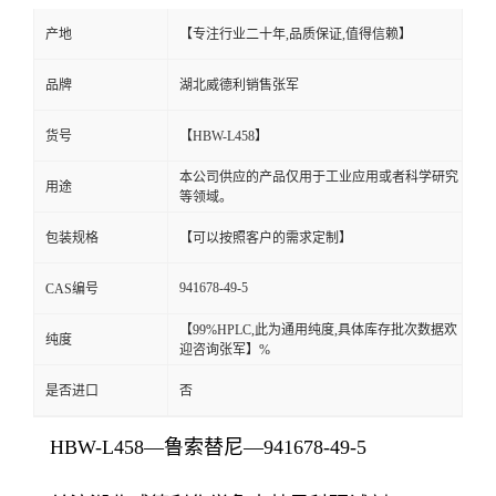
产地
【专注行业二十年,品质保证,值得信赖】
品牌
湖北威德利销售张军
货号
【HBW-L458】
本公司供应的产品仅用于工业应用或者科学研究
用途
等领域。
包装规格
【可以按照客户的需求定制】
941678-49-5
CAS编号
【99%HPLC,此为通用纯度,具体库存批次数据欢
纯度
迎咨询张军】%
是否进口
否
HBW-L458—鲁索替尼—941678-49-5