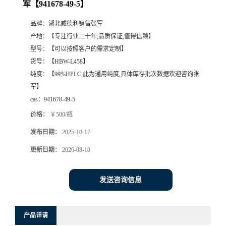
军【941678-49-5】
品牌：
湖北威德利销售张军
产地：
【专注行业二十年,品质保证,值得信赖】
型号：
【可以按照客户的需求定制】
货号：
【HBW-L458】
纯度：
【99%HPLC,此为通用纯度,具体库存批次数据欢迎咨询张
军】
cas：
941678-49-5
价格：
￥500/瓶
发布日期：
2025-10-17
更新日期：
2026-08-10
发送咨询信息
产品详请