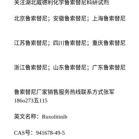
关注湖北威德利化学鲁索替尼科研试剂
北京鲁索替尼；安徽鲁索替尼；上海鲁索替尼
江苏鲁索替尼；四川鲁索替尼；重庆鲁索替尼
浙江鲁索替尼；山东鲁索替尼；广东鲁索替尼
鲁索替尼厂家销售服务热线联系方式张军
186o273五115
英文名称：Ruxolitinib
CAS号：941678-49-5