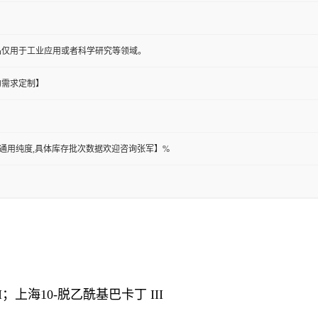
品仅用于工业应用或者科学研究等领域。
的需求定制】
此为通用纯度,具体库存批次数据欢迎咨询张军】%
II；上海10-脱乙酰基巴卡丁 III