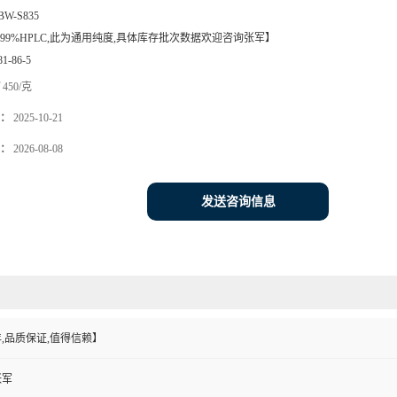
BW-S835
99%HPLC,此为通用纯度,具体库存批次数据欢迎咨询张军】
81-86-5
450/克
：
2025-10-21
：
2026-08-08
发送咨询信息
,品质保证,值得信赖】
张军