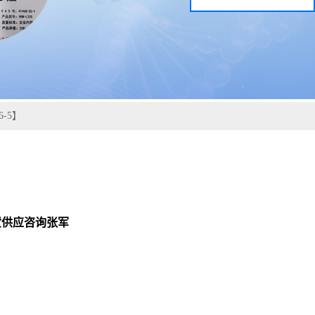
-5】
现货供应咨询张军