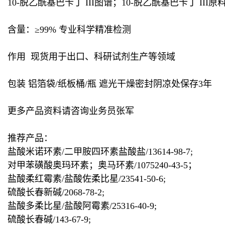
10-脱乙酰基巴卡丁 III图谱；10-脱乙酰基巴卡丁 III原
含量：≥99% 专业科学精准检测
作用 现货用于出口、科研试剂生产等领域
包装 铝箔袋/纸板桶/瓶 遮光干燥密封阴凉处保存3年
更多产品资料请咨询业务员张军
推荐产品：
盐酸米诺环素/二甲胺四环素盐酸盐/13614-98-7;
对甲苯磺酸奥玛环素；奥马环素/1075240-43-5；
盐酸柔红霉素/盐酸佐柔比星/23541-50-6;
硫酸长春新碱/2068-78-2;
盐酸多柔比星/盐酸阿霉素/25316-40-9;
硫酸长春碱/143-67-9;