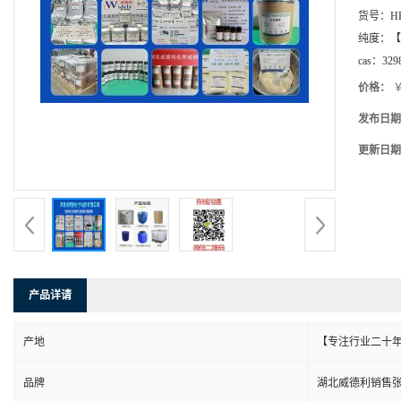
货号：
H
纯度：
【
cas：
329
价格：
￥
发布日期
更新日期
产品详请
产地
【专注行业二十年
品牌
湖北威德利销售