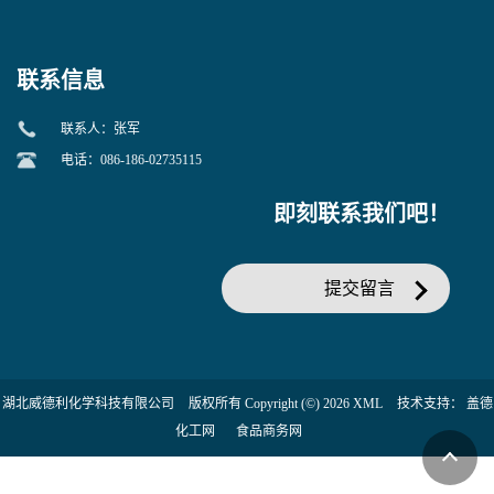
当天发货】另有替卡西林钠
糖苷 ONPG 现货供应咨询张
克拉维酸钾30:1;现货供应咨
军369-07-3
询张军86482-18-0的拷贝
联系信息
联系人：张军
电话：086-186-02735115
即刻联系我们吧！
提交留言
湖北威德利化学科技有限公司
版权所有 Copyright (©) 2026
XML
技术支持：
盖德
化工网
食品商务网