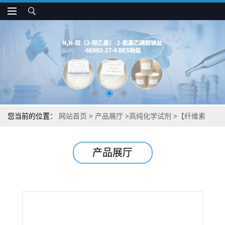
您当前的位置：
网站首页
>
产品展厅
>
高纯化学试剂
>
【纤维素
酶】【纤维素酶（绿色木霉）】湖北威德利图谱检测方法现货供应
产品展厅
咨询张军【9012-54-8】