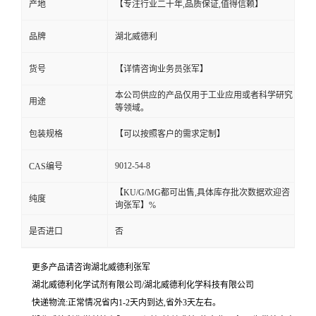
产地
【专注行业二十年,品质保证,值得信赖】
品牌
湖北威德利
货号
【详情咨询业务员张军】
本公司供应的产品仅用于工业应用或者科学研究
用途
等领域。
包装规格
【可以按照客户的需求定制】
9012-54-8
CAS编号
【KU/G/MG都可出售,具体库存批次数据欢迎咨
纯度
询张军】%
是否进口
否
更多产品请咨询湖北威德利张军
湖北威德利化学试剂有限公司/湖北威德利化学科技有限公司
快递物流:正常情况省内1-2天内到达,省外3天左右。