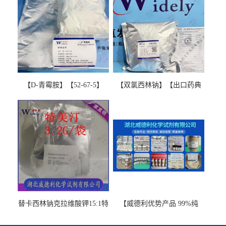
【D-青霉胺】【52-67-5】
【双氯西林钠】【出口药典
【99%以上】 D-Penicillamine
版本】图谱检测方法现货供
图谱检测方法现货供应咨询
应咨询张军【13412-64-1】
张军52-67-5
替卡西林钠克拉维酸钾15:1特
【威德利优势产品 99%纯
美汀，替门汀【优势现货，
度】邻硝基苯-β-D-吡喃半乳