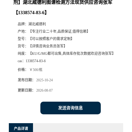
剂】湖北威德利图谱检测方法现货供应咨询张军
【1338574-83-6】
品牌：
湖北威德利
产地：
【专注行业二十年,品质保证,值得信赖】
型号：
【可以按照客户的需求定制】
货号：
【详情咨询业务员张军】
纯度：
【KU/G/MG都可出售,具体库存批次数据欢迎咨询张军】
cas：
1338574-83-6
价格：
￥500/瓶
发布日期：
2025-10-24
更新日期：
2026-08-07
发送咨询信息
产品详请