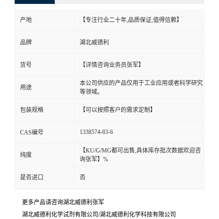
产地
【专注行业二十年,品质保证,值得信赖】
品牌
湖北威德利
货号
【详情咨询业务员张军】
本公司供应的产品仅用于工业应用或者科学研究
用途
等领域。
包装规格
【可以按照客户的需求定制】
1338574-83-6
CAS编号
【KU/G/MG都可出售,具体库存批次数据欢迎咨
纯度
询张军】%
是否进口
否
更多产品请咨询湖北威德利张军
湖北威德利化学试剂有限公司/湖北威德利化学科技有限公司