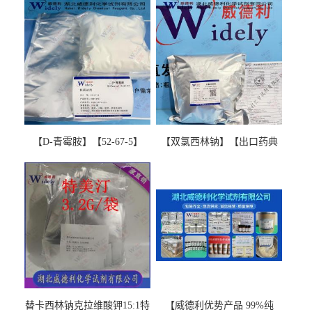
【D-青霉胺】【52-67-5】
【双氯西林钠】【出口药典
【99%以上】 D-Penicillamine
版本】图谱检测方法现货供
图谱检测方法现货供应咨询
应咨询张军【13412-64-1】
张军52-67-5
替卡西林钠克拉维酸钾15:1特
【威德利优势产品 99%纯