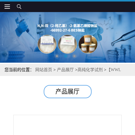
您当前的位置：
网站首页
>
产品展厅
>
高纯化学试剂
>
【WWL
123】【α/β-水解酶结构域6（ABHD6）抑制剂】湖北威德利图谱检
产品展厅
测方法现货供应咨询张军【1338574-83-6】