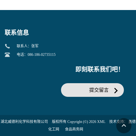
美汀，替门汀【优势现货，
度】邻硝基苯-β-D-吡喃半乳
当天发货】另有替卡西林钠
糖苷 ONPG 现货供应咨询张
克拉维酸钾30:1;现货供应咨
军369-07-3
询张军86482-18-0的拷贝
联系信息
联系人：张军
电话：086-186-02735115
即刻联系我们吧！
提交留言
湖北威德利化学科技有限公司
版权所有 Copyright (©) 2026
XML
技术支持：
盖德
化工网
食品商务网