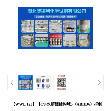
【WWL 123】【α/β-水解酶结构域6（ABHD6）抑制