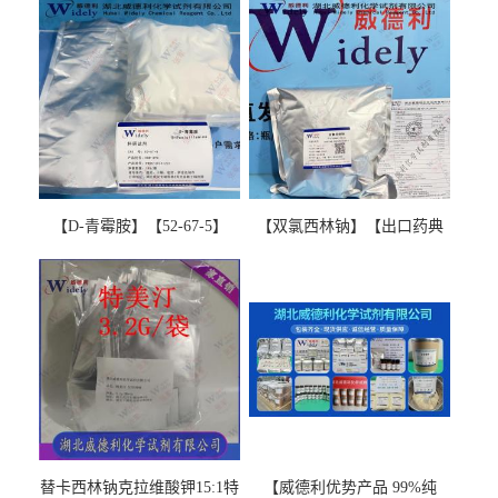
【D-青霉胺】【52-67-5】
【双氯西林钠】【出口药典
【99%以上】 D-Penicillamine
版本】图谱检测方法现货供
图谱检测方法现货供应咨询
应咨询张军【13412-64-1】
张军52-67-5
替卡西林钠克拉维酸钾15:1特
【威德利优势产品 99%纯