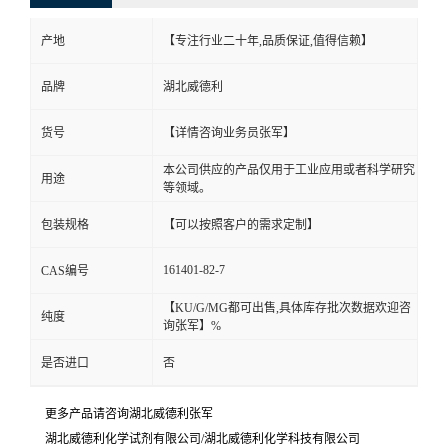
产地
【专注行业二十年,品质保证,值得信赖】
品牌
湖北威德利
货号
【详情咨询业务员张军】
本公司供应的产品仅用于工业应用或者科学研究
用途
等领域。
包装规格
【可以按照客户的需求定制】
161401-82-7
CAS编号
【KU/G/MG都可出售,具体库存批次数据欢迎咨
纯度
询张军】%
是否进口
否
更多产品请咨询湖北威德利张军
湖北威德利化学试剂有限公司/湖北威德利化学科技有限公司