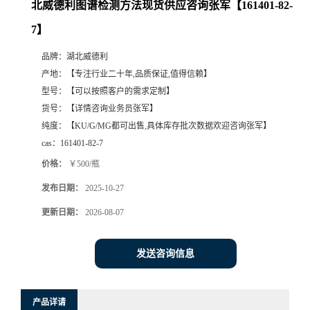
北威德利图谱检测方法现货供应咨询张军【161401-82-
7】
品牌：
湖北威德利
产地：
【专注行业二十年,品质保证,值得信赖】
型号：
【可以按照客户的需求定制】
货号：
【详情咨询业务员张军】
纯度：
【KU/G/MG都可出售,具体库存批次数据欢迎咨询张军】
cas：
161401-82-7
价格：
￥500/瓶
发布日期：
2025-10-27
更新日期：
2026-08-07
发送咨询信息
产品详请