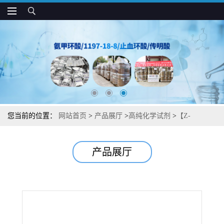
您当前的位置：
网站首页
>
产品展厅
>
高纯化学试剂
>
【Z-
VAD（OH）-FMK】【半胱天冬酶抑制剂VI】湖北威德利图谱检测
产品展厅
方法现货供应咨询张军【161401-82-7】