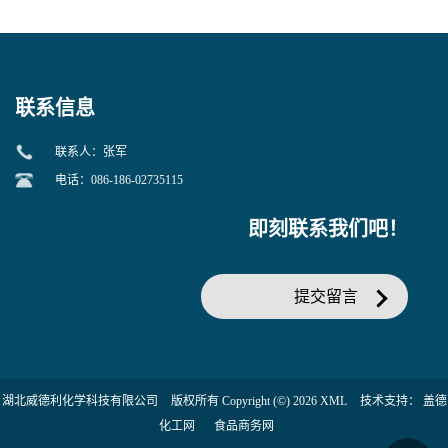
美汀，替门汀【优势现货，
度】邻硝基苯-β-D-吡喃半乳
当天发货】另有替卡西林钠
糖苷 ONPG 现货供应咨询张
克拉维酸钾30:1;现货供应咨
军369-07-3
询张军86482-18-0的拷贝
联系信息
联系人：张军
电话：086-186-02735115
即刻联系我们吧！
提交留言
湖北威德利化学科技有限公司
版权所有 Copyright (©) 2026
XML
技术支持：
盖德
化工网
食品商务网