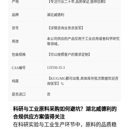
产地
【专注行业二十年,品质保证,值得信赖】
品牌
湖北威德利
货号
【详情咨询业务员张军】
本公司供应的产品仅用于工业应用或者科学研究
用途
等领域。
包装规格
【可以按照客户的需求定制】
133550-35-3
CAS编号
【KU/G/MG都可出售,具体库存批次数据欢迎咨
纯度
询张军】%
是否进口
否
科研与工业原料采购如何避坑？湖北威德利的
合规供应方案值得关注
在科研实验与工业生产环节中，原料的品质稳