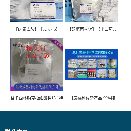
【D-青霉胺】【52-67-5】
【双氯西林钠】【出口药典
【99%以上】 D-Penicillamine
版本】图谱检测方法现货供
图谱检测方法现货供应咨询
应咨询张军【13412-64-1】
张军52-67-5
替卡西林钠克拉维酸钾15:1特
【威德利优势产品 99%纯
美汀，替门汀【优势现货，
度】邻硝基苯-β-D-吡喃半乳
当天发货】另有替卡西林钠
糖苷 ONPG 现货供应咨询张
克拉维酸钾30:1;现货供应咨
军369-07-3
询张军86482-18-0的拷贝