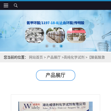
您当前的位置：
网站首页
>
产品展厅
>
高纯化学试剂
>
【酪氨酸激
酶抑制剂 AG 494】湖北威德利图谱检测方法现货供应咨询张军
产品展厅
【133550-35-3】