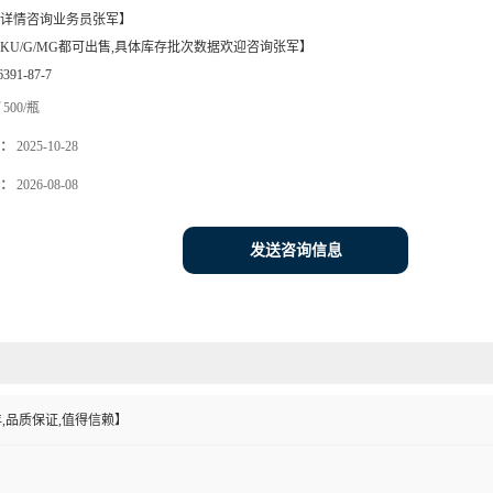
详情咨询业务员张军】
KU/G/MG都可出售,具体库存批次数据欢迎咨询张军】
6391-87-7
500/瓶
：
2025-10-28
：
2026-08-08
发送咨询信息
,品质保证,值得信赖】