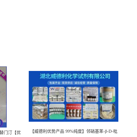
【威德利优势产品 99%纯度】邻硝基苯-β-D-吡
，替门汀【优