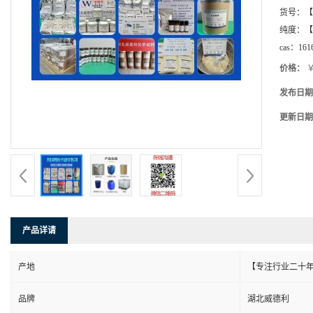
货号：
【
纯度：
【
cas：
161
价格：
￥
发布日期
更新日期
产品详请
产地
【专注行业二十年
品牌
湖北威德利