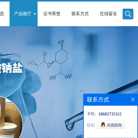
态
产品展厅
证书荣誉
联系方式
在线留言
联系方式
手机：
18602735115
Q Q：