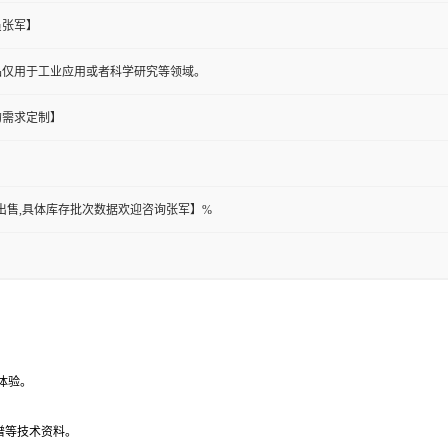
员张军】
品仅用于工业应用或者科学研究等领域。
的需求定制】
都可出售,具体库存批次数据欢迎咨询张军】%
体验。
谱等技术资料。